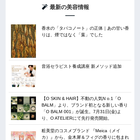
最新の美容情報
香水の「タバコノート」の正体｜あの甘い香
りは、煙ではなく「葉」でした
音浴セラピスト養成講座 新メソッド追加
【O SKIN & HAIR】不動の人気N o.1「O
BALM」より、ブランド初となる新しい香り
「O BALM 001」が誕生。7月31日(金)よ
り、O ATELIERにて先行発売開始。
粧美堂のコスメブランド 『Meica（メイ
カ）』から、金木犀＆フィグの香りに包まれ