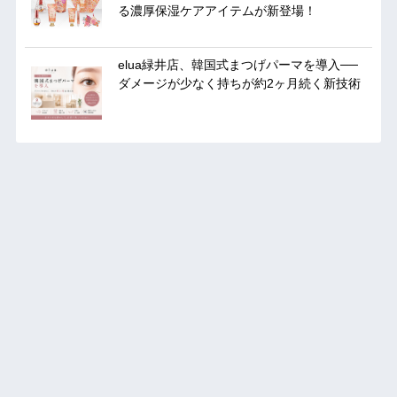
る濃厚保湿ケアアイテムが新登場！
elua緑井店、韓国式まつげパーマを導入──
ダメージが少なく持ちが約2ヶ月続く新技術