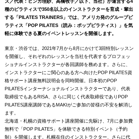
ズ／代表：ヒンガ理紗、高橋牧子／以下、当社）が運営する4
種のピラティスで350名以上のインストラクターを育成・輩出
する「PILATES TRAINERS」では、アメリカ発のグループピ
ラティス「POP PILATES（読み：ポップピラティス）」を気
軽に体験できる夏のイベントレッスンを開催します。
東京・渋谷では、2021年7月から8月にかけて3回特別レッスン
を開催し、それぞれのレッスンを当社を代表するプロフェッ
ショナルインストラクターが各回講師を務めます。さらに、
インストラクターにご関心のある方へ向けたPOP PILATES資
格サポート講座無料説明会を同時開催。日本初のPOP
PILATESインターナショナルインストラクターであり、代表
取締役でもあるRISA、さらに同じく代表取締役でありPOP
PILATES講座講師であるMAKIがご参加の皆様の不安を解消し
ます。
北海道・札幌の資格サポート講座開催に先駆け、7月に参加費
無料で「POP PILATES」を体験できる特別イベント（予約
制）を開催します。札幌在住のインストラクター、さらに代