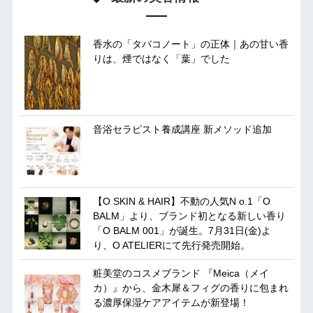
香水の「タバコノート」の正体｜あの甘い香
りは、煙ではなく「葉」でした
音浴セラピスト養成講座 新メソッド追加
【O SKIN & HAIR】不動の人気N o.1「O
BALM」より、ブランド初となる新しい香り
「O BALM 001」が誕生。7月31日(金)よ
り、O ATELIERにて先行発売開始。
粧美堂のコスメブランド 『Meica（メイ
カ）』から、金木犀＆フィグの香りに包まれ
る濃厚保湿ケアアイテムが新登場！