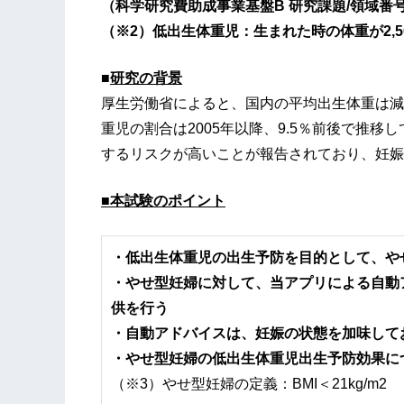
（科学研究費助成事業基盤B 研究課題/領域番号1
（※2）低出生体重児：生まれた時の体重が2,5
■
研究の背景
厚生労働省によると、国内の平均出生体重は減少
重児の割合は2005年以降、9.5％前後で推
するリスクが高いことが報告されており、妊娠
■本試験のポイント
・低出生体重児の出生予防を目的として、や
・やせ型妊婦に対して、当アプリによる自動
供を行う
・自動アドバイスは、妊娠の状態を加味して
・やせ型妊婦の低出生体重児出生予防効果に
（※3）やせ型妊婦の定義：BMI＜21kg/m2