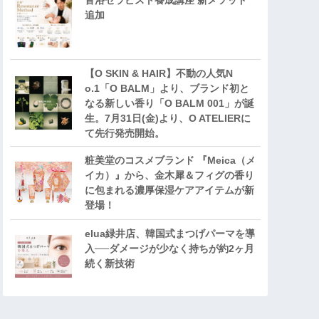
音浴セラピスト養成講座 新メソッド
追加
【O SKIN & HAIR】不動の人気N
o.1「O BALM」より、ブランド初と
なる新しい香り「O BALM 001」が誕
生。7月31日(金)より、O ATELIERに
て先行発売開始。
粧美堂のコスメブランド 『Meica（メ
イカ）』から、金木犀＆フィグの香り
に包まれる濃厚保湿ケアアイテムが新
登場！
elua緑井店、韓国式まつげパーマを導
入──ダメージが少なく持ちが約2ヶ月
続く新技術