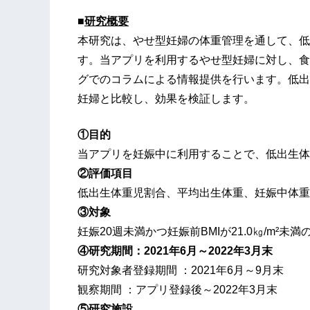
■
研究概要
本研究は、やせ型妊婦の体重管理を通して、低
す。当アプリを利用するやせ型妊婦に対し、食
グでのコラムによる情報提供を行います。低出
妊婦と比較し、効果を検証します。
①目的
当アプリを妊娠中に利用することで、低出生体
②評価項目
低出生体重児割合、平均出生体重、妊娠中体重
③対象
妊娠20週未満かつ妊娠前BMIが21.0㎏/m²未
④研究期間：2021年6月～2022年3月末
研究対象者登録期間 ：2021年6月～9月末
観察期間 ：アプリ登録後～2022年3月末
⑤研究施設