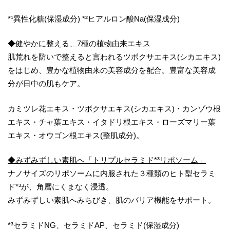
*¹異性化糖(保湿成分) *²ヒアルロン酸Na(保湿成分)
◆健やかに整える、7種の植物由来エキス
肌荒れを防いで整えると言われるツボクサエキス(シカエキス)
をはじめ、豊かな植物由来の美容成分を配合。豊富な美容成
分が日中の肌もケア。
カミツレ花エキス・ツボクサエキス(シカエキス)・カンゾウ根
エキス・チャ葉エキス・イタドリ根エキス・ローズマリー葉
エキス・オウゴン根エキス(整肌成分)。
◆みずみずしい素肌へ「トリプルセラミド*³リポソーム」
ナノサイズのリポソームに内服された３種類のヒト型セラミ
ド*³が、角層にくまなく浸透。
みずみずしい素肌へみちびき、肌のバリア機能をサポート。
*³セラミドNG、セラミドAP、セラミド(保湿成分)