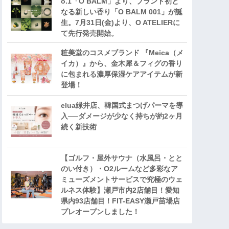
o.1「O BALM」より、ブランド初と
なる新しい香り「O BALM 001」が誕
生。7月31日(金)より、O ATELIERに
て先行発売開始。
粧美堂のコスメブランド 『Meica（メ
イカ）』から、金木犀＆フィグの香り
に包まれる濃厚保湿ケアアイテムが新
登場！
elua緑井店、韓国式まつげパーマを導
入──ダメージが少なく持ちが約2ヶ月
続く新技術
【ゴルフ・屋外サウナ（水風呂・とと
のい付き）・O2ルームなど多彩なア
ミューズメントサービスで究極のウェ
ルネス体験】瀬戸市内2店舗目！愛知
県内93店舗目！FIT-EASY瀬戸苗場店
プレオープンしました！