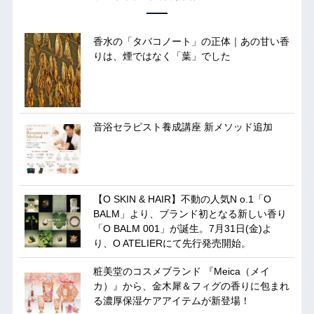
香水の「タバコノート」の正体｜あの甘い香
りは、煙ではなく「葉」でした
音浴セラピスト養成講座 新メソッド追加
【O SKIN & HAIR】不動の人気N o.1「O
BALM」より、ブランド初となる新しい香り
「O BALM 001」が誕生。7月31日(金)よ
り、O ATELIERにて先行発売開始。
粧美堂のコスメブランド 『Meica（メイ
カ）』から、金木犀＆フィグの香りに包まれ
る濃厚保湿ケアアイテムが新登場！