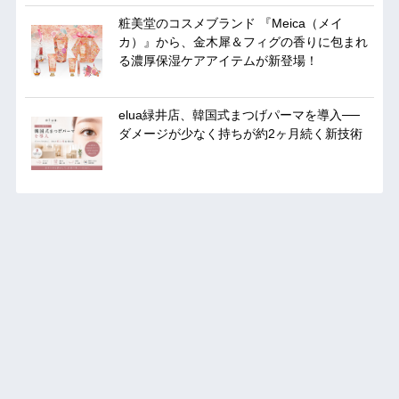
粧美堂のコスメブランド 『Meica（メイ
カ）』から、金木犀＆フィグの香りに包まれ
る濃厚保湿ケアアイテムが新登場！
elua緑井店、韓国式まつげパーマを導入──
ダメージが少なく持ちが約2ヶ月続く新技術