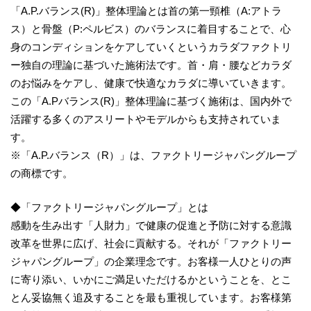
「A.P.バランス(R)」整体理論とは首の第一頸椎（A:アトラ
ス）と骨盤（P:ペルビス）のバランスに着目することで、心
身のコンディションをケアしていくというカラダファクトリ
ー独自の理論に基づいた施術法です。首・肩・腰などカラダ
のお悩みをケアし、健康で快適なカラダに導いていきます。
この「A.Pバランス(R)」整体理論に基づく施術は、国内外で
活躍する多くのアスリートやモデルからも支持されていま
す。
※「A.P.バランス（R）」は、ファクトリージャパングループ
の商標です。
◆「ファクトリージャパングループ」とは
感動を生み出す「人財力」で健康の促進と予防に対する意識
改革を世界に広げ、社会に貢献する。それが「ファクトリー
ジャパングループ」の企業理念です。お客様一人ひとりの声
に寄り添い、いかにご満足いただけるかということを、とこ
とん妥協無く追及することを最も重視しています。お客様第