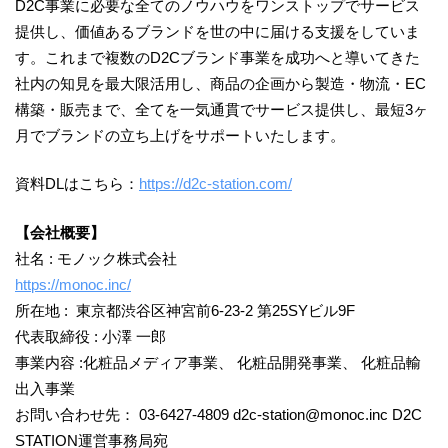
​D2C事業に必要な全てのノウハウをワンストップでサービス
提供し、価値あるブランドを世の中に届ける支援をしていま
す。これまで複数のD2Cブランド事業を成功へと導いてきた
社内の知見を最大限活用し、商品の企画から製造・物流・EC
構築・販売まで、全てを一気通貫でサービス提供し、最短3ヶ
月でブランドの立ち上げをサポートいたします。
資料DLはこちら：
https://d2c-station.com/
【会社概要】
社名 : モノック株式会社
https://monoc.inc/
所在地 : 東京都渋谷区神宮前6-23-2 第25SYビル9F
代表取締役 : 小澤 一郎
事業内容 :化粧品メディア事業、 化粧品開発事業、 化粧品輸
出入事業
お問い合わせ先： 03-6427-4809 d2c-station@monoc.inc D2C
STATION運営事務局宛