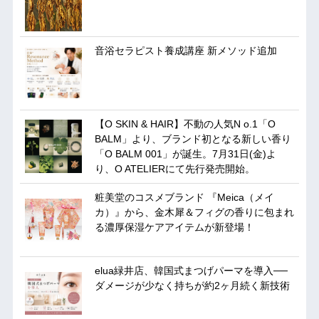
音浴セラピスト養成講座 新メソッド追加
【O SKIN & HAIR】不動の人気N o.1「O
BALM」より、ブランド初となる新しい香り
「O BALM 001」が誕生。7月31日(金)よ
り、O ATELIERにて先行発売開始。
粧美堂のコスメブランド 『Meica（メイ
カ）』から、金木犀＆フィグの香りに包まれ
る濃厚保湿ケアアイテムが新登場！
elua緑井店、韓国式まつげパーマを導入──
ダメージが少なく持ちが約2ヶ月続く新技術