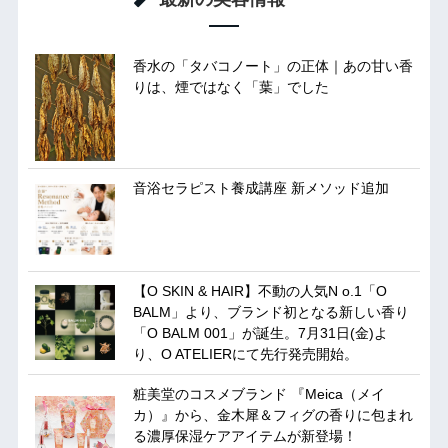
香水の「タバコノート」の正体｜あの甘い香
りは、煙ではなく「葉」でした
音浴セラピスト養成講座 新メソッド追加
【O SKIN & HAIR】不動の人気N o.1「O
BALM」より、ブランド初となる新しい香り
「O BALM 001」が誕生。7月31日(金)よ
り、O ATELIERにて先行発売開始。
粧美堂のコスメブランド 『Meica（メイ
カ）』から、金木犀＆フィグの香りに包まれ
る濃厚保湿ケアアイテムが新登場！