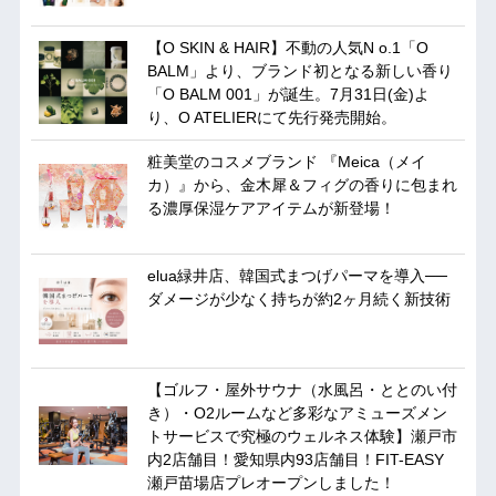
【O SKIN & HAIR】不動の人気N o.1「O
BALM」より、ブランド初となる新しい香り
「O BALM 001」が誕生。7月31日(金)よ
り、O ATELIERにて先行発売開始。
粧美堂のコスメブランド 『Meica（メイ
カ）』から、金木犀＆フィグの香りに包まれ
る濃厚保湿ケアアイテムが新登場！
elua緑井店、韓国式まつげパーマを導入──
ダメージが少なく持ちが約2ヶ月続く新技術
【ゴルフ・屋外サウナ（水風呂・ととのい付
き）・O2ルームなど多彩なアミューズメン
トサービスで究極のウェルネス体験】瀬戸市
内2店舗目！愛知県内93店舗目！FIT-EASY
瀬戸苗場店プレオープンしました！