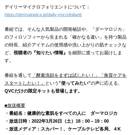
デイリーマイクロフォリエントについて：
https://dermalogica.jp/daily-microfoliant/
番組では、そんな人気製品の開発秘話や、「ダーマロジカ」
のフィロソフィーから生まれる「確かなる違い」を持つ製品
の特長、紹介アイテムの使用感や洗い上がりの肌チェックな
ど、
視聴者の『知りたい情報』
を細部に渡ってお届けしま
す。
番組を通して
「酵素洗顔をまずは試したい！」「角質ケアを
スタートしたい！」
という
”使ってみたい”
の声に応える、
QVCだけの限定キットも登場します。
■放送概要
・番組名：健康的な素肌をすべての人に ダーマロジカ
・放送日時：2022年3月26日（土）18：00 – 19：00
・放送メディア：スカパー！、ケーブルテレビ各局、４K