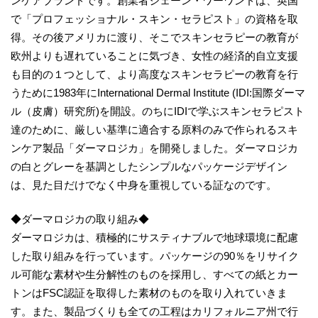
ンケアブランドです。創業者ジェーン・ワーワンドは、英国
で「プロフェッショナル・スキン・セラピスト」の資格を取
得。その後アメリカに渡り、そこでスキンセラピーの教育が
欧州よりも遅れていることに気づき、女性の経済的自立支援
も目的の１つとして、より高度なスキンセラピーの教育を行
うために1983年にInternational Dermal Institute (IDI:国際ダーマ
ル（皮膚）研究所)を開設。のちにIDIで学ぶスキンセラピスト
達のために、厳しい基準に適合する原料のみで作られるスキ
ンケア製品「ダーマロジカ」を開発しました。ダーマロジカ
の白とグレーを基調としたシンプルなパッケージデザイン
は、見た目だけでなく中身を重視している証なのです。
◆ダーマロジカの取り組み◆
ダーマロジカは、積極的にサスティナブルで地球環境に配慮
した取り組みを行っています。パッケージの90％をリサイク
ル可能な素材や生分解性のものを採用し、すべての紙とカー
トンはFSC認証を取得した素材のものを取り入れていきま
す。また、製品づくりも全ての工程はカリフォルニア州で行