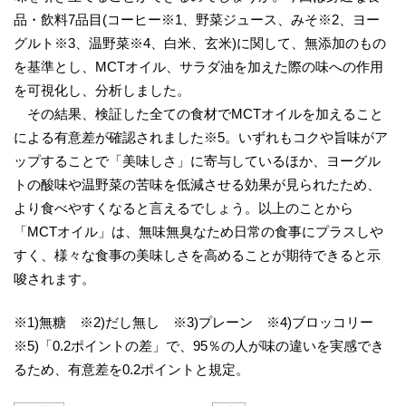
品・飲料7品目(コーヒー※1、野菜ジュース、みそ※2、ヨー
グルト※3、温野菜※4、白米、玄米)に関して、無添加のもの
を基準とし、MCTオイル、サラダ油を加えた際の味への作用
を可視化し、分析しました。
その結果、検証した全ての食材でMCTオイルを加えること
による有意差が確認されました※5。いずれもコクや旨味がア
ップすることで「美味しさ」に寄与しているほか、ヨーグル
トの酸味や温野菜の苦味を低減させる効果が見られたため、
より食べやすくなると言えるでしょう。以上のことから
「MCTオイル」は、無味無臭なため日常の食事にプラスしや
すく、様々な食事の美味しさを高めることが期待できると示
唆されます。
※1)無糖 ※2)だし無し ※3)プレーン ※4)ブロッコリー
※5)「0.2ポイントの差」で、95％の人が味の違いを実感でき
るため、有意差を0.2ポイントと規定。