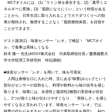
MCTオイルには、(1)「ケトン体を産生する」(2)「素早くエ
ネルギーに変換」(3)「脂肪になりにくい」という特長がある
ことから、日常生活に取り入れることでカラダづくりへの効
果が期待され、無理することなく「脂肪燃焼体質」を目指す
ことができます。
ゲスト講演(1)：味覚センサー「レオ」で検証！「MCTオイ
ル」で食事は美味しくなる
鈴木 隆一 先生(AISSY株式会社 代表取締役社長／慶應義塾大
学大学院理工学研究科 特任講師)
■味覚センサー「レオ」を用いて、味を可視化
人間は食物を口に入れた時、舌にある“味蕾(みらい)”という
部分がセンサーの役割をし、料理や飲料から味の信号を感じ
取ります。味蕾には、水溶性と脂溶性2種類の受容体が存在
し、2つが揃うと味が伝わりやすくなり、「美味しさ」を感じ
やすくなると言われています。味覚センサー「レオ」では、
味蕾の代わりをするセンサー部分で電気信号を測定し、AIの