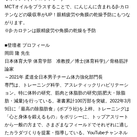
MCTオイルをプラスすることで、にんじんに含まれるβ-カロ
テンなどの吸収率がUP！眼精疲労や角膜の乾燥予防にもつな
がります。
※β-カロテンは眼精疲労や角膜の乾燥を予防
■登壇者 プロフィール
岡田 隆 先生
日本体育大学 体育学部 准教授／博士(体育科学)／骨格筋評
論家
～2021年 柔道全日本男子チーム体力強化部門長
専門は、トレーニング科学、アスレティックリハビリテーシ
ョン。特に体幹の研究、筋肉と体脂肪の研究(筋肥大・除脂
肪・減量)を行っている。著書累計100万部を突破。2022年3月
9日に「最高の除脂肪食」(ポプラ社)を上梓。トレーニングは
「心と身体を鍛えるもの」をポリシーに、トップアスリート
から一般の方まで、さまざまなフィールドでそれぞれに適し
たカラダづくりを提案・指導している。YouTubeチャンネル