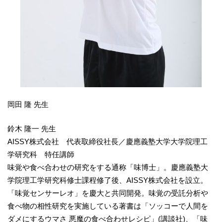
岡田 隆 先生
鈴木 隆一 先生
AISSY株式会社 代表取締役社長／慶應義塾大学大学院理工
学研究科 特任講師
味覚や食べ合わせの研究をする通称「味博士」。慶應義塾大
学院理工学研究科修士課程修了後、AISSY株式会社を設立。
「味覚センサーレオ」を慶大と共同開発。味覚の受託分析や
食べ物の相性研究を実施している著書は「ソッコーで人間を
ダメにするウマさ 悪魔の食べ合わせレシピ」(講談社)、「味