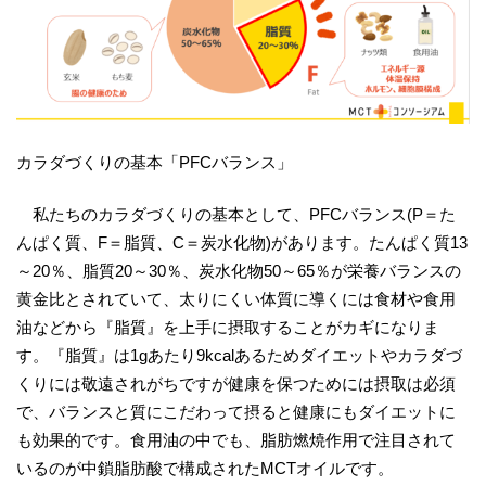
カラダづくりの基本「PFCバランス」
私たちのカラダづくりの基本として、PFCバランス(P＝た
んぱく質、F＝脂質、C＝炭水化物)があります。たんぱく質13
～20％、脂質20～30％、炭水化物50～65％が栄養バランスの
黄金比とされていて、太りにくい体質に導くには食材や食用
油などから『脂質』を上手に摂取することがカギになりま
す。『脂質』は1gあたり9kcalあるためダイエットやカラダづ
くりには敬遠されがちですが健康を保つためには摂取は必須
で、バランスと質にこだわって摂ると健康にもダイエットに
も効果的です。食用油の中でも、脂肪燃焼作用で注目されて
いるのが中鎖脂肪酸で構成されたMCTオイルです。