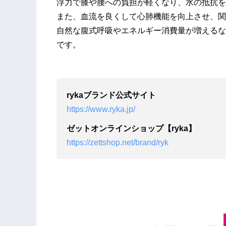
浮⼒で膝や腰への負担が軽くなり、⽔の抵抗を
また、⾎流を良くして⼼肺機能を向上させ、関
⾃然な腹式呼吸やエネルギー消費量が増えるな
です。
rykaブランド公式サイト
https://www.ryka.jp/
ゼットオンラインショップ【ryka】
https://zettshop.net/brand/ryk