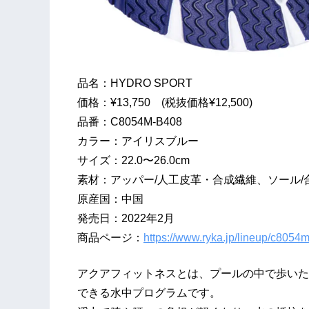
品名：HYDRO SPORT
価格：¥13,750 (税抜価格¥12,500)
品番：C8054M-B408
カラー：アイリスブルー
サイズ：22.0〜26.0cm
素材：アッパー/⼈⼯⽪⾰・合成繊維、ソール/
原産国：中国
発売日：2022年2月
商品ページ：
https://www.ryka.jp/lineup/c8054
アクアフィットネスとは、プールの中で歩いた
できる⽔中プログラムです。