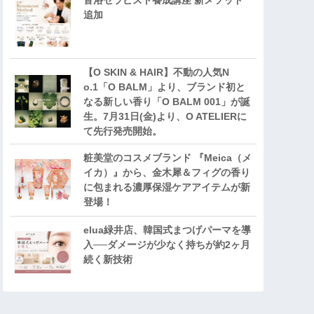
音浴セラピスト養成講座 新メソッド
追加
【O SKIN & HAIR】不動の人気N
o.1「O BALM」より、ブランド初と
なる新しい香り「O BALM 001」が誕
生。7月31日(金)より、O ATELIERに
て先行発売開始。
粧美堂のコスメブランド 『Meica（メ
イカ）』から、金木犀＆フィグの香り
に包まれる濃厚保湿ケアアイテムが新
登場！
elua緑井店、韓国式まつげパーマを導
入──ダメージが少なく持ちが約2ヶ月
続く新技術