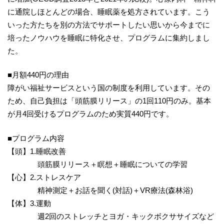
に通院しほとんどの場合、睡眠薬を処方されています。こう
いった方たちを別の方法でサポートしたい思いから今までに
培ったノウハウを睡眠に特化させ、プログラムに集約しまし
た。
■月額440円の理由
障がい福祉サービスという国の制度を利用しています。その
ため、自己負担は「頭筋膜リリース」の1回110円のみ。基本
が月4回受けるプログラムのため実質440円です。
■プログラム内容
【頭】1.睡眠改善
頭筋膜リリース＋瞑想＋睡眠についての学習
【心】2.ストレスケア
精神測定＋お話を聞く(対話)＋VR療法(森林浴)
【体】3.運動
週2回のストレッチとヨガ・キックボクササイズなど