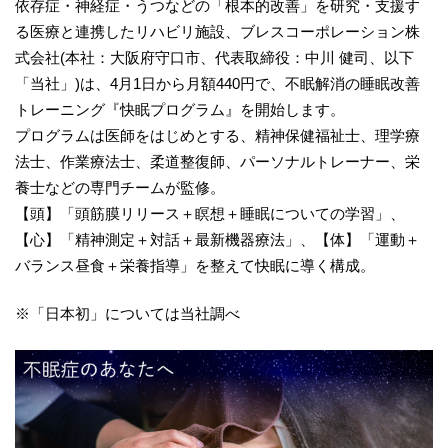
依存症・神経症・うつなどの「根本的改善」を研究・支援す
る医療と連携したリハビリ施設、ブレスコーポレーション株
式会社(本社：大阪府守口市、代表取締役：中川 健司、以下
「当社」)は、4月1日から月額440円で、不眠解消の睡眠改善
トレーニング『快眠プログラム』を開始します。
プログラムは医師をはじめとする、精神保健福祉士、理学療
法士、作業療法士、柔道整復師、パーソナルトレーナー、栄
養士などの専門チームが監修。
【頭】「頭筋膜リリース＋瞑想＋睡眠についての学習」、
【心】「精神測定＋対話＋最新機器療法」、【体】「運動＋
バランス昼食＋栄養指導」を整えて快眠に導く構成。
※「日本初」については当社調べ