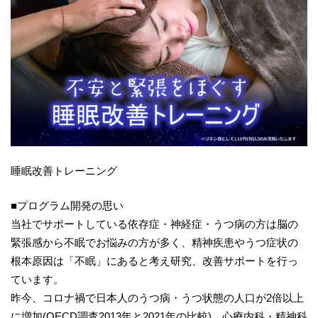
睡眠改善トレーニング
■プログラム開発の思い
当社でサポートしている依存症・神経症・うつ病の方は脳の
緊張感から不眠でお悩みの方が多く、精神疾患やうつ症状の
根本原因は「不眠」にあると考え研究、改善サポートを行っ
ています。
昨今、コロナ禍で日本人のうつ病・うつ状態の人口が2倍以上
に増加(OECD調査2013年と2021年の比較)。心療内科・精神科