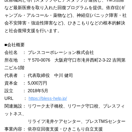
など最新医療を取り入れた回復プログラムを提供。依存症(ギ
ャンブル・アルコール・薬物など)、神経症(パニック障害・社
会不安障害・強迫性障害など)、ひきこもりなどの根本的解決
と社会復帰支援を行います。
■会社概要
会社名 ： ブレスコーポレーション株式会社
所在地 ： 〒570-0076 大阪府守口市滝井西町2-3-22 吉岡第
二ビル1階
代表者 ： 代表取締役 中川 健司
資本金 ： 5,000万円
設立 ： 2018年5月
URL ：
https://bless-help.jp/
関連施設： リワーク太子橋校、リワーク守口校、ブレスフィ
ットネス、
リライフ滝井ケアセンター、ブレスTMSセンター
事業内容： 依存症回復支援・ひきこもり自立支援