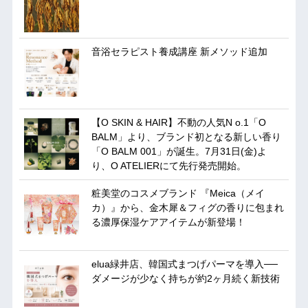
音浴セラピスト養成講座 新メソッド追加
【O SKIN & HAIR】不動の人気N o.1「O
BALM」より、ブランド初となる新しい香り
「O BALM 001」が誕生。7月31日(金)よ
り、O ATELIERにて先行発売開始。
粧美堂のコスメブランド 『Meica（メイ
カ）』から、金木犀＆フィグの香りに包まれ
る濃厚保湿ケアアイテムが新登場！
elua緑井店、韓国式まつげパーマを導入──
ダメージが少なく持ちが約2ヶ月続く新技術