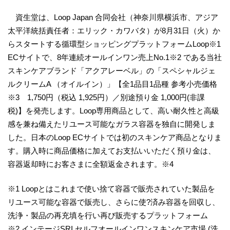
資生堂は、Loop Japan 合同会社（神奈川県横浜市、アジア
太平洋統括責任者：エリック・カワバタ）が8月31日（火）か
らスタートする循環型ショッピングプラットフォームLoop※1
ECサイトで、8年連続オールインワン売上No.1※2 である当社
スキンケアブランド「アクアレーベル」の「スペシャルジェ
ルクリームA （オイルイン）」【全1品目1品種 参考小売価格
※3 1,750円（税込 1,925円）／別途預り金 1,000円(非課
税)】を発売します。Loop専用商品として、高い耐久性と高級
感を兼ね備えたリユース可能なガラス容器を独自に開発しま
した。日本のLoop ECサイトでは初のスキンケア商品となりま
す。購入時に商品価格に加えてお支払いいただく預り金は、
容器返却時にお客さまに全額返金されます。※4
※1 Loopとはこれまで使い捨て容器で販売されていた製品を
リユース可能な容器で販売し、さらに使?済み容器を回収し、
洗浄・製品の再充填を行い再び販売するプラットフォーム
※2 インテージSRI セルフオールインワンスキンケア市場 (洗