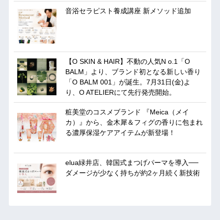
音浴セラピスト養成講座 新メソッド追加
【O SKIN & HAIR】不動の人気N o.1「O
BALM」より、ブランド初となる新しい香り
「O BALM 001」が誕生。7月31日(金)よ
り、O ATELIERにて先行発売開始。
粧美堂のコスメブランド 『Meica（メイ
カ）』から、金木犀＆フィグの香りに包まれ
る濃厚保湿ケアアイテムが新登場！
elua緑井店、韓国式まつげパーマを導入──
ダメージが少なく持ちが約2ヶ月続く新技術