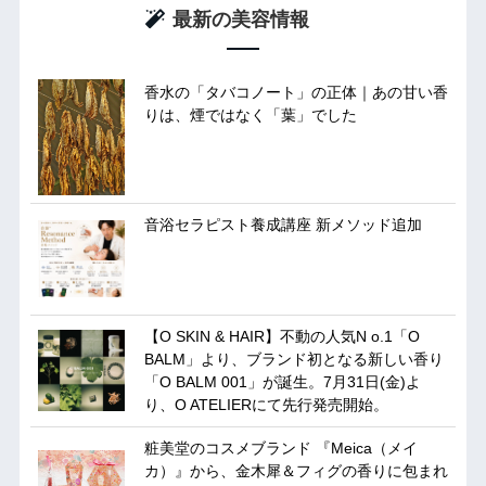
最新の美容情報
香水の「タバコノート」の正体｜あの甘い香
りは、煙ではなく「葉」でした
音浴セラピスト養成講座 新メソッド追加
【O SKIN & HAIR】不動の人気N o.1「O
BALM」より、ブランド初となる新しい香り
「O BALM 001」が誕生。7月31日(金)よ
り、O ATELIERにて先行発売開始。
粧美堂のコスメブランド 『Meica（メイ
カ）』から、金木犀＆フィグの香りに包まれ