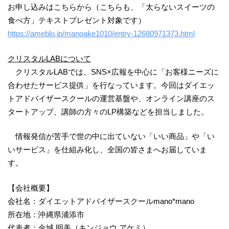
お申し込みはこちらから（こちらも、「太らないスイーツの
食べ方」テキストプレゼント対象です）
https://ameblo.jp/manoake1010/entry-12680971373.html
クリスタルLABについて
クリスタルLABでは、SNS×広報を中心に「お客様ニーズに
合わせたサービス提供」を行なっています。今回はダイエッ
トアドバイザースクールの運営基盤や、オンライン講座のス
タートアップ、講師の方々のLP構築などを担当しました。
情報発信が苦手で世の中に出ていない「いい商品」や「い
いサービス」を仕組み化し、全国の皆さまへお届していま
す。
【会社概要】
会社名：ダイエットアドバイザースクールmano*mano
所在地：沖縄県浦添市
代表者：金城 明美（キンジョウ アケミ）