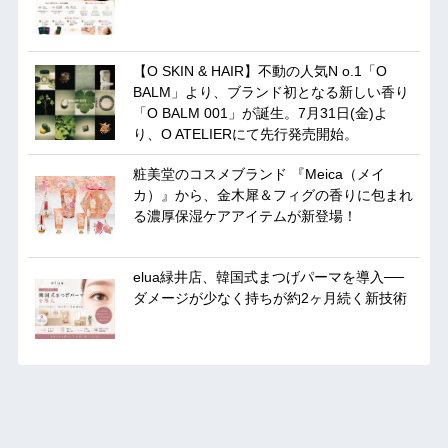
【O SKIN & HAIR】不動の人気N o.1「O
BALM」より、ブランド初となる新しい香り
「O BALM 001」が誕生。7月31日(金)よ
り、O ATELIERにて先行発売開始。
粧美堂のコスメブランド 『Meica（メイ
カ）』から、金木犀＆フィグの香りに包まれ
る濃厚保湿ケアアイテムが新登場！
elua緑井店、韓国式まつげパーマを導入──
ダメージが少なく持ちが約2ヶ月続く新技術