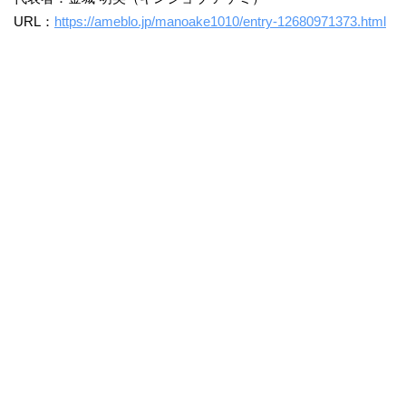
URL：
https://ameblo.jp/manoake1010/entry-12680971373.html