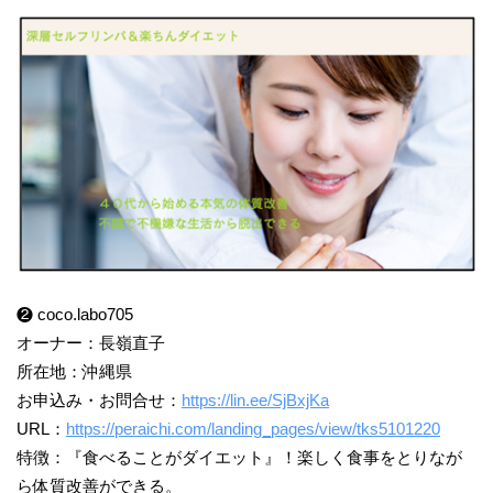
❷ coco.labo705
オーナー：長嶺直子
所在地：沖縄県
お申込み・お問合せ：
https://lin.ee/SjBxjKa
URL：
https://peraichi.com/landing_pages/view/tks5101220
特徴：『食べることがダイエット』！楽しく食事をとりなが
ら体質改善ができる。