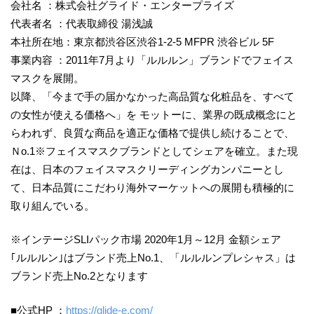
会社名 ：株式会社グライド・エンタープライズ
代表者名 ：代表取締役 湯浅誠
本社所在地：東京都渋谷区渋谷1-2-5 MFPR 渋谷ビル 5F
事業内容 ：2011年7月より「ルルルン」ブランドでフェイス
マスクを展開。
以降、「今まで手の届かなかった高品質な化粧品を、すべて
の女性が使える価格へ」を モットーに、業界の既成概念にと
らわれず、良質な商品を適正な価格で提供し続けることで、
Ｎo.1※フェイスマスクブランドとしてシェアを確立。また現
在は、日本のフェイスマスクリーディングカンパニーとし
て、日本品質にこだわり海外マーケットへの展開も積極的に
取り組んでいる。
※インテージSLIパック市場 2020年1月～12月 金額シェア
｢ルルルン｣はブランド売上No.1、「ルルルンプレシャス」は
ブランド売上No.2となります
■公式HP ：
https://glide-e.com/