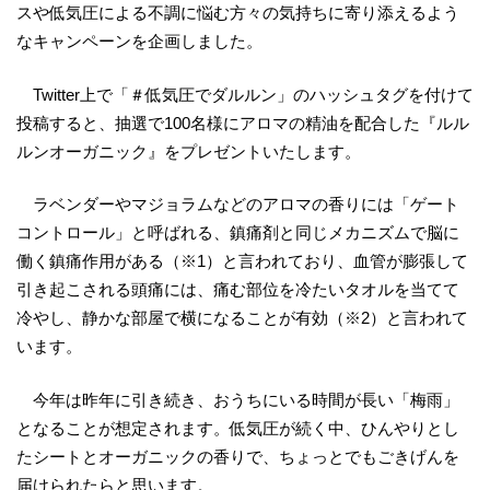
スや低気圧による不調に悩む方々の気持ちに寄り添えるよう
なキャンペーンを企画しました。
Twitter上で「＃低気圧でダルルン」のハッシュタグを付けて
投稿すると、抽選で100名様にアロマの精油を配合した『ルル
ルンオーガニック』をプレゼントいたします。
ラベンダーやマジョラムなどのアロマの香りには「ゲート
コントロール」と呼ばれる、鎮痛剤と同じメカニズムで脳に
働く鎮痛作用がある（※1）と言われており、血管が膨張して
引き起こされる頭痛には、痛む部位を冷たいタオルを当てて
冷やし、静かな部屋で横になることが有効（※2）と言われて
います。
今年は昨年に引き続き、おうちにいる時間が長い「梅雨」
となることが想定されます。低気圧が続く中、ひんやりとし
たシートとオーガニックの香りで、ちょっとでもごきげんを
届けられたらと思います。