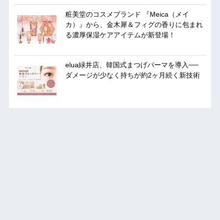
粧美堂のコスメブランド 『Meica（メイ
カ）』から、金木犀＆フィグの香りに包まれ
る濃厚保湿ケアアイテムが新登場！
elua緑井店、韓国式まつげパーマを導入──
ダメージが少なく持ちが約2ヶ月続く新技術