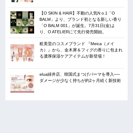
【O SKIN & HAIR】不動の人気N o.1「O
BALM」より、ブランド初となる新しい香り
「O BALM 001」が誕生。7月31日(金)よ
り、O ATELIERにて先行発売開始。
粧美堂のコスメブランド 『Meica（メイ
カ）』から、金木犀＆フィグの香りに包まれ
る濃厚保湿ケアアイテムが新登場！
elua緑井店、韓国式まつげパーマを導入──
ダメージが少なく持ちが約2ヶ月続く新技術