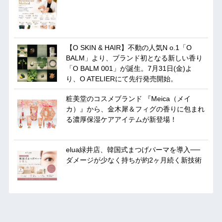
【O SKIN & HAIR】不動の人気N o.1「O
BALM」より、ブランド初となる新しい香り
「O BALM 001」が誕生。7月31日(金)よ
り、O ATELIERにて先行発売開始。
粧美堂のコスメブランド 『Meica（メイ
カ）』から、金木犀＆フィグの香りに包まれ
る濃厚保湿ケアアイテムが新登場！
elua緑井店、韓国式まつげパーマを導入──
ダメージが少なく持ちが約2ヶ月続く新技術