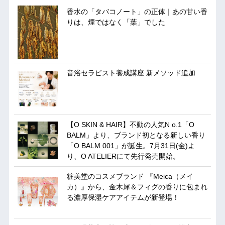
香水の「タバコノート」の正体｜あの甘い香
りは、煙ではなく「葉」でした
音浴セラピスト養成講座 新メソッド追加
【O SKIN & HAIR】不動の人気N o.1「O
BALM」より、ブランド初となる新しい香り
「O BALM 001」が誕生。7月31日(金)よ
り、O ATELIERにて先行発売開始。
粧美堂のコスメブランド 『Meica（メイ
カ）』から、金木犀＆フィグの香りに包まれ
る濃厚保湿ケアアイテムが新登場！