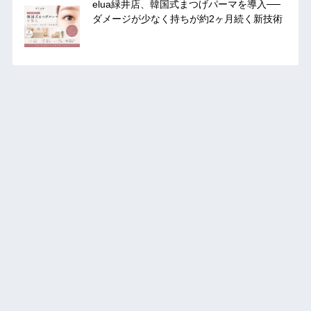
elua緑井店、韓国式まつげパーマを導入──
ダメージが少なく持ちが約2ヶ月続く新技術