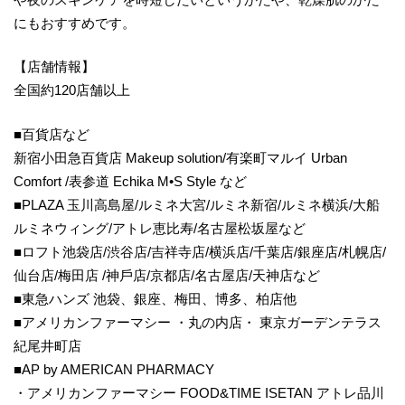
にもおすすめです。
【店舗情報】
全国約120店舗以上
■百貨店など
新宿小田急百貨店 Makeup solution/有楽町マルイ Urban
Comfort /表参道 Echika M•S Style など
■PLAZA 玉川高島屋/ルミネ大宮/ルミネ新宿/ルミネ横浜/大船
ルミネウィング/アトレ恵比寿/名古屋松坂屋など
■ロフト池袋店/渋谷店/吉祥寺店/横浜店/千葉店/銀座店/札幌店/
仙台店/梅田店 /神戶店/京都店/名古屋店/天神店など
■東急ハンズ 池袋、銀座、梅田、博多、柏店他
■アメリカンファーマシー ・丸の内店・ 東京ガーデンテラス
紀尾井町店
■AP by AMERICAN PHARMACY
・アメリカンファーマシー FOOD&TIME ISETAN アトレ品川