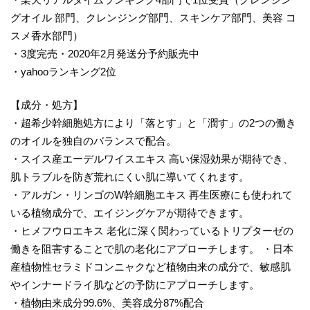
グオイル 部門、クレンジング部門、スキンケア部門、美容 コ
スメ香水部門）
・3度完売・2020年2月発送分予約販売中
・yahooランキング2位
【成分・処方】
・超希少幹細胞処方により「落とす」と「潤す」の2つの働き
のオイルを独自のバランスで配合。
・スイス産エーデルワイスエキス 高い保湿効果が期待でき、
肌トラブルを防ぎ荒れにくい肌に導いてくれます。
・アルガン・リンゴのW幹細胞エキス 再生医療にも使われて
いる植物成分で、エイジングケアが期待できます。
・ヒメフウロエキス 老化に深く関わっているトリプターゼの
働きを阻害することで肌の老化にアプローチします。 ・日本
産植物性セラミドコンニャクなど植物由来の成分で、敏感肌
やインナードライ肌などの予防にアプローチします。
・植物由来成分99.6%、美容成分87%配合