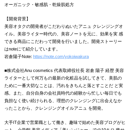
オーガニック・敏感肌・乾燥肌処方
【開発背景】
美容オタクの開発者がこだわりぬいたアニュ クレンジングオ
イル。美容ライター時代の、美容ノートを元に、効果を実 感
できる商品にこだわって開発を行いました。開発ストーリー
はnoteにて紹介しています。
岩倉陽子Note:
https://note.com/yokoiwakura
■株式会社Anu cosmetics 代表取締役社⻑ 岩倉 陽子 経歴 美容
ライターとして何万もの最新の化粧品を試してきて、美肌の
ために一番大切なことは、汚れをきちんと落とすことだ と実
感。また、自分自身の会社員時代の経験から忙しい毎日でも
負担なく使い続けられる、理想のクレンジングに出会えなか
ったことから、クレンジングオイルアニュ を開発。
大手IT企業で営業職として働き、趣味で始めた美容ブログがヒ
ット。小学館 美容メディア「美レンジャー」での10キロ 痩せ