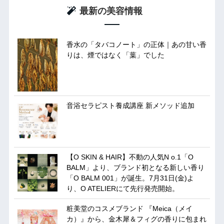
最新の美容情報
香水の「タバコノート」の正体｜あの甘い香
りは、煙ではなく「葉」でした
音浴セラピスト養成講座 新メソッド追加
【O SKIN & HAIR】不動の人気N o.1「O
BALM」より、ブランド初となる新しい香り
「O BALM 001」が誕生。7月31日(金)よ
り、O ATELIERにて先行発売開始。
粧美堂のコスメブランド 『Meica（メイ
カ）』から、金木犀＆フィグの香りに包まれ