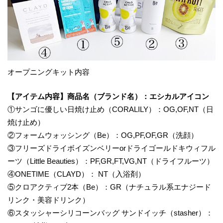
オープニングキット内容
【アイテム内容】商品名（ブランド名）：エシカルアイコン
①サンゴに優しい日焼け止め（CORALILY）：OG,OF,NT（日
焼け止め）
②フォームウォッシング（Be）：OG,PF,OF,GR（洗顔）
③フリーズドライボイズンベリーorドライゴールドキウィフル
ーツ（Little Beauties）：PF,GR,FT,VG,NT（ドライフルーツ）
④ONETIME（CLAYD）： NT（入浴剤）
⑤クロアクティブ2本（Be）：GR（ナチュラル系エナジード
リンク・美容ドリンク）
⑥スタッシャーシリコーンバッグ サンドイッチ（stasher）：