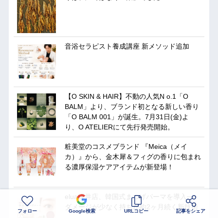
音浴セラピスト養成講座 新メソッド追加
【O SKIN & HAIR】不動の人気N o.1「O
BALM」より、ブランド初となる新しい香り
「O BALM 001」が誕生。7月31日(金)よ
り、O ATELIERにて先行発売開始。
粧美堂のコスメブランド 『Meica（メイ
カ）』から、金木犀＆フィグの香りに包まれ
る濃厚保湿ケアアイテムが新登場！
elua緑井店、韓国式まつげパーマを導入──
ダメージが少なく持ちが約2ヶ月続く新技術
フォロー
Google検索
URLコピー
記事をシェア