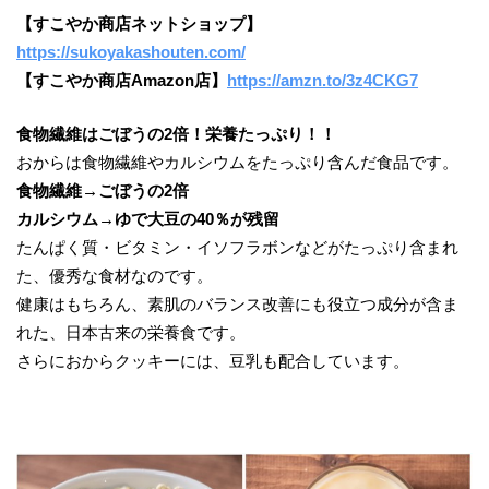
【すこやか商店ネットショップ】
https://sukoyakashouten.com/
【すこやか商店Amazon店】
https://amzn.to/3z4CKG7
食物繊維はごぼうの2倍！栄養たっぷり！！
おからは食物繊維やカルシウムをたっぷり含んだ食品です。
食物繊維→ごぼうの2倍
カルシウム→ゆで大豆の40％が残留
たんぱく質・ビタミン・イソフラボンなどがたっぷり含まれ
た、優秀な食材なのです。
健康はもちろん、素肌のバランス改善にも役立つ成分が含ま
れた、日本古来の栄養食です。
さらにおからクッキーには、豆乳も配合しています。