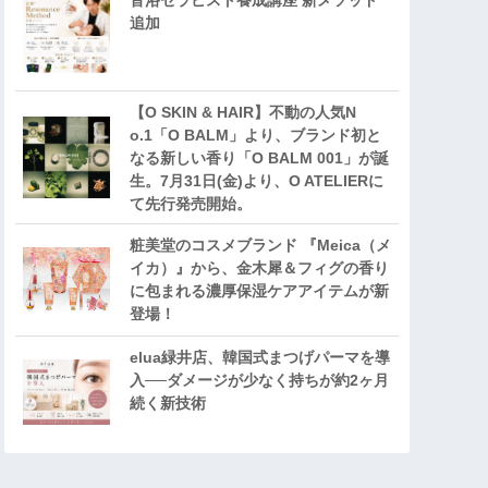
音浴セラピスト養成講座 新メソッド
追加
【O SKIN & HAIR】不動の人気N
o.1「O BALM」より、ブランド初と
なる新しい香り「O BALM 001」が誕
生。7月31日(金)より、O ATELIERに
て先行発売開始。
粧美堂のコスメブランド 『Meica（メ
イカ）』から、金木犀＆フィグの香り
に包まれる濃厚保湿ケアアイテムが新
登場！
elua緑井店、韓国式まつげパーマを導
入──ダメージが少なく持ちが約2ヶ月
続く新技術