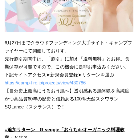
6月27日までクラウドファンディング大手サイト・キャンプフ
ァイヤーにて開催しておりす。
先行割引期間中は、「割引」に加え「送料無料」とお得。長
期保存が可能ですので、この機会に是非お申込みください。
下記サイトアクセス➤新規会員登録➤リターンを選ぶ
https://camp-fire.jp/projects/view/430786
【自分史上最高にうるおう肌へ】透明感ある肌体験を高純度
かつ高品質60年の歴史と信頼ある100％天然スクワラン
SQLance（スクランス）で！
○追加リターン G-veggie「おうちdeオーガニック料理教
室」とは？