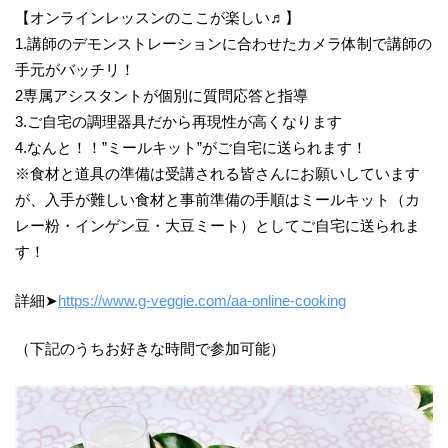
【オンラインレッスンのここが楽しい♬】
1.講師のデモンストレーションに合わせたカメラ体制で講師の
手元がバッチリ！
2専属アシスタントが個別に質問応答と指導
3.ご自宅の調理器具だから再現性が高くなります
4.なんと！！”ミールキット”がご自宅に送られます！
※食材と道具の準備は受講される皆さんにお願いしています
が、入手が難しい食材と事前準備の手順はミールキット（カ
レー粉・インゲン豆・大豆ミート）としてご自宅に送られま
す！
詳細➤
https://www.g-veggie.com/aa-online-cooking
（下記のうちお好きな時間で参加可能）