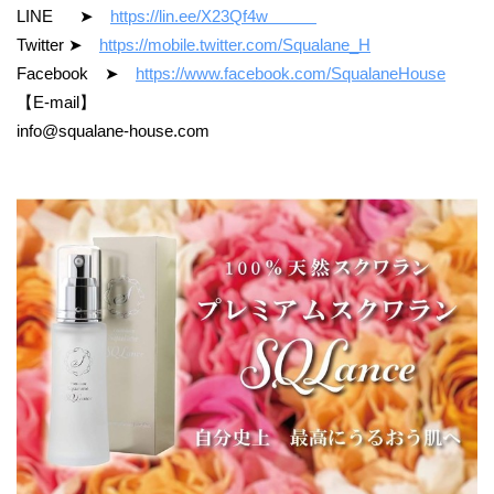
LINE ➤
https://lin.ee/X23Qf4w
Twitter ➤
https://mobile.twitter.com/Squalane_H
Facebook ➤
https://www.facebook.com/SqualaneHouse
【E-mail】
info@squalane-house.com