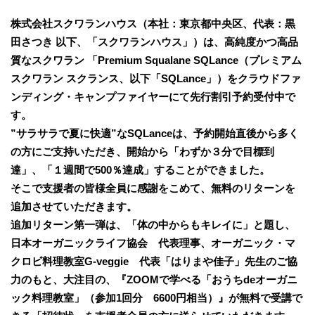
株式会社スクワランハウス（本社：東京都中央区、代表：黒
田さつき 以下、「スクワランハウス」）は、高純度かつ高品
質なスクワラン 「Premium Squalane SQLance（プレミアム
スクワラン スクランス、以下「SQLance」）をクラウドファ
ンディング・キャンプファイヤーにて先行割引予約受付中で
す。
”サラサラで夏に快適”なSQLanceは、予約開始直後から多く
の方にご支持いただき、開始から「わずか３分で目標到
達」、「１週間で500％達成」することができました。
そこで支援者の皆様全員に感謝をこめて、無料のリターンを
追加させていただきます。
追加リターン第一弾は、「体の中からもキレイに」と題し、
日本オーガニックライフ協会 代表理事、オーガニック・マ
クロビ料理教室G-veggie 代表「はりまや佳子」先生のご協
力のもと、大注目の、『ZOOMで学べる「おうちdeオーガニ
ック料理教室」（参加1回分 6600円相当）』が無料で受講で