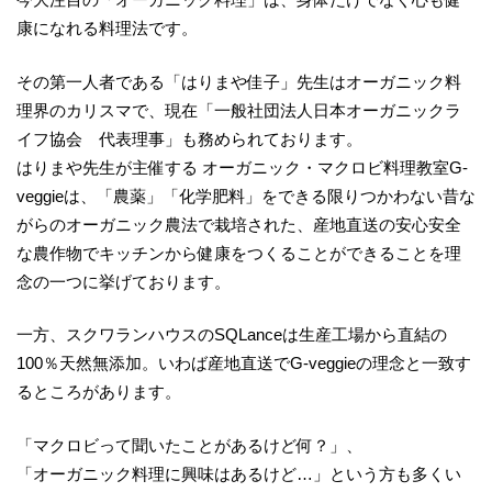
康になれる料理法です。
その第一人者である「はりまや佳子」先生はオーガニック料
理界のカリスマで、現在「一般社団法人日本オーガニックラ
イフ協会 代表理事」も務められております。
はりまや先生が主催する オーガニック・マクロビ料理教室G-
veggieは、「農薬」「化学肥料」をできる限りつかわない昔な
がらのオーガニック農法で栽培された、産地直送の安心安全
な農作物でキッチンから健康をつくることができることを理
念の一つに挙げております。
一方、スクワランハウスのSQLanceは生産工場から直結の
100％天然無添加。いわば産地直送でG-veggieの理念と一致す
るところがあります。
「マクロビって聞いたことがあるけど何？」、
「オーガニック料理に興味はあるけど…」という方も多くい