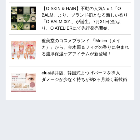
【O SKIN & HAIR】不動の人気N o.1「O
BALM」より、ブランド初となる新しい香り
「O BALM 001」が誕生。7月31日(金)よ
り、O ATELIERにて先行発売開始。
粧美堂のコスメブランド 『Meica（メイ
カ）』から、金木犀＆フィグの香りに包まれ
る濃厚保湿ケアアイテムが新登場！
elua緑井店、韓国式まつげパーマを導入──
ダメージが少なく持ちが約2ヶ月続く新技術