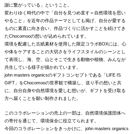
謝に繋がっている」ということ。
変わりゆく時代の中で「自分を見つめ直す＝自然環境を思い
やること」を近年の作品テーマとしても掲げ、自分が愛する
ものに素直に向き合い、作品づくりに活かすことを続けてき
たChocomooの想いが込められています。
環境を配慮した古紙素材を使用した限定コラボBOXには、心
や体をケアすることの大切さをライフスタイルのシーンとし
て表現し、海、空、山とそこで生きる動物や植物、みんなが
共生している様子が描かれています。
john masters organicsのギフトコンセプトである「LIFE IS
GIFT」をChocomooの世界観で構築し、送り手の想いと共
に、自分自身や自然環境を愛しむ想いが、ギフトを受け取る
方へ届くことを願い制作されました。
このコラボレーションの売上の一部は、自然環境保護団体へ
の寄付を通じて、環境保全に役立てられます。
今回のコラボレーションをきっかけに、john masters organics