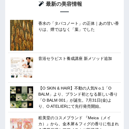
最新の美容情報
香水の「タバコノート」の正体｜あの甘い香
りは、煙ではなく「葉」でした
音浴セラピスト養成講座 新メソッド追加
【O SKIN & HAIR】不動の人気N o.1「O
BALM」より、ブランド初となる新しい香り
「O BALM 001」が誕生。7月31日(金)よ
り、O ATELIERにて先行発売開始。
粧美堂のコスメブランド 『Meica（メイ
カ）』から、金木犀＆フィグの香りに包まれ