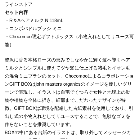
ラインストア
セット内容
・R＆Aヘアミルク N 118mL
・コンボパドルブラシ ミニ
・Chocomoo限定ギフトボックス（小物入れとしてリユース可
能）
贅沢に香る本格ローズの恵みでしなやかに輝く髪へ導くヘア
ミルクとシンプルに使えてツヤ髪に仕上げる猪毛とイオン毛
の混合ミニブラシのセット。Chocomooによるコラボレーショ
ンGIFT BOXはjohn masters organicsのイメージを優しいグリ
ーンで表現し、イラストは自宅でくつろぐ女性と地球上の動
物や植物を全体に描き、細部までこだわったデザインが特
徴。GIFT BOXは環境を配慮した古紙素材を使用しており、引
出し式の小物入れとしてリユースすることで、無駄なゴミを
作らないことを推奨しています。
BOXの中にある台紙のイラストは、取り外してメッセージカ