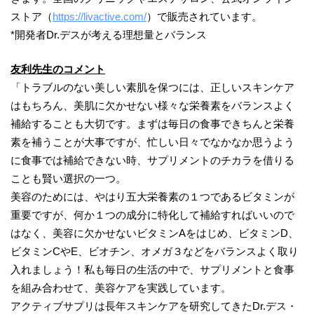
ストア（
https://livactive.com/
）で販売されています。
*開発者Dr.デスが考える理想量とバランス
友利先生のコメント
「トラブルのない美しい素肌を保つには、正しいスキンケア
はもちろん、美肌に欠かせない様々な栄養素をバランスよく
補給することも大切です。まずは毎日の食事できちんと栄養
素を補うことが大事ですが、忙しい日々でなかなか思うよう
に食事では補給できない時、サプリメントのチカラを借りる
ことも賢い選択の一つ。
美容のためには、やはり五大栄養素の１つであるビタミンが
重要ですが、何か１つの成分に特化して補給すればいいので
はなく、美容に欠かせないビタミンAをはじめ、ビタミンD、
ビタミンCやE、ビオチン、オメガ３などをバランスよく取り
入れましょう！私も毎日の生活の中で、サプリメントと食事
を組み合わせて、美容ケアを実践しています。
アクティブサプリは長年スキンケアを研究してきたDr.デス・