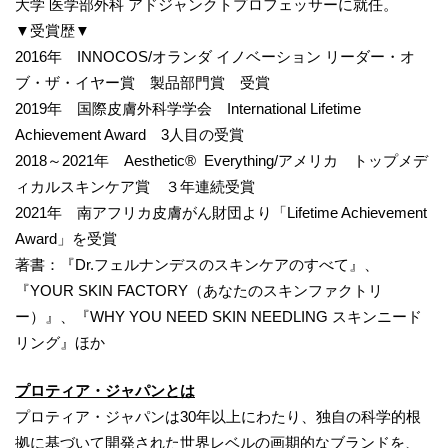
大学 医学部外科 アドジャンクトプロフェッサーに就任。
▼受賞歴▼
2016年 INNOCOS/オランダ イノベーション リーダー・オ
ブ・ザ・イヤー賞 製品部門賞 受賞
2019年 国際皮膚外科学学会 International Lifetime
Achievement Award 3人目の受賞
2018～2021年 Aesthetic® Everything/アメリカ トップメデ
ィカルスキンケア賞 ３年連続受賞
2021年 南アフリカ皮膚がん財団より「Lifetime Achievement
Award」を受賞
著書：『Dr.フェルナンデスのスキンケアのすべて』、
『YOUR SKIN FACTORY（あなたのスキンファクトリ
ー）』、『WHY YOU NEED SKIN NEEDLING スキンニード
リング』ほか
プロティア・ジャパンとは
プロティア・ジャパンは30年以上にわたり、独自の科学的根
拠に基づいて開発された世界レベルの画期的なブランドを、