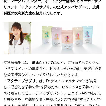
長：マーク C. ミンター）は、ドクター監修のビューティサプ
リメント「アクティブサプリ」の公式アンバサダーに、皮膚
科医の友利新先生を起用いたします。
友利新先生には、健康面だけではなく、美容面でも欠かせな
いサプリメントの重要性や、ビタミンAやその他、美容に必要
な栄養情報などについて発信していただきます。
「アクティブサプリ」
は、Dr.デス・フェルナンデスが開発
し、理想的な栄養の量*を摂るため、ビタミンAと栄養バラン
スに着目したビューティサプリメント。ビタミンAを中心とし
た栄養素を、理想的な量・栄養バランス*で補給することがで
きます。全国のクリニックやエステサロン、公式オンライン