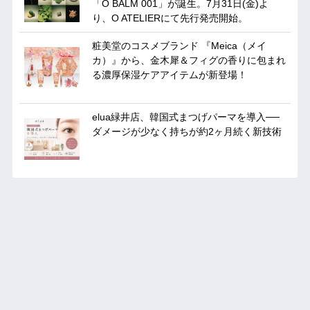
「O BALM 001」が誕生。7月31日(金)よ
り、O ATELIERにて先行発売開始。
粧美堂のコスメブランド 『Meica（メイ
カ）』から、金木犀＆フィグの香りに包まれ
る濃厚保湿ケアアイテムが新登場！
elua緑井店、韓国式まつげパーマを導入──
ダメージが少なく持ちが約2ヶ月続く新技術