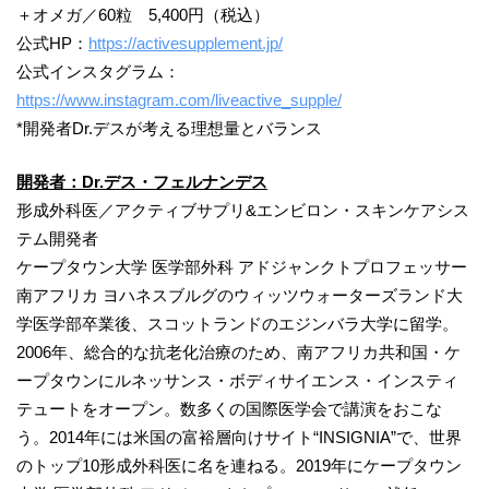
＋オメガ／60粒 5,400円（税込）
公式HP：
https://activesupplement.jp/
公式インスタグラム：
https://www.instagram.com/liveactive_supple/
*開発者Dr.デスが考える理想量とバランス
開発者：Dr.デス・フェルナンデス
形成外科医／アクティブサプリ&エンビロン・スキンケアシス
テム開発者
ケープタウン大学 医学部外科 アドジャンクトプロフェッサー
南アフリカ ヨハネスブルグのウィッツウォーターズランド大
学医学部卒業後、スコットランドのエジンバラ大学に留学。
2006年、総合的な抗老化治療のため、南アフリカ共和国・ケ
ープタウンにルネッサンス・ボディサイエンス・インスティ
テュートをオープン。数多くの国際医学会で講演をおこな
う。2014年には米国の富裕層向けサイト“INSIGNIA”で、世界
のトップ10形成外科医に名を連ねる。2019年にケープタウン