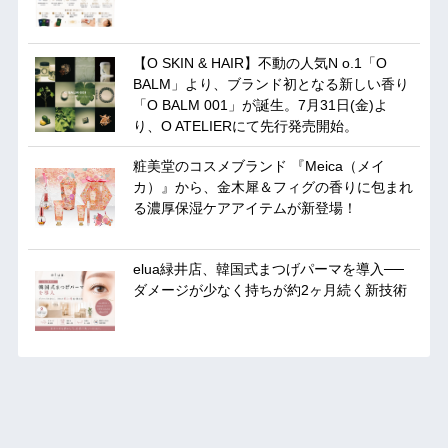
【O SKIN & HAIR】不動の人気N o.1「O
BALM」より、ブランド初となる新しい香り
「O BALM 001」が誕生。7月31日(金)よ
り、O ATELIERにて先行発売開始。
粧美堂のコスメブランド 『Meica（メイ
カ）』から、金木犀＆フィグの香りに包まれ
る濃厚保湿ケアアイテムが新登場！
elua緑井店、韓国式まつげパーマを導入──
ダメージが少なく持ちが約2ヶ月続く新技術