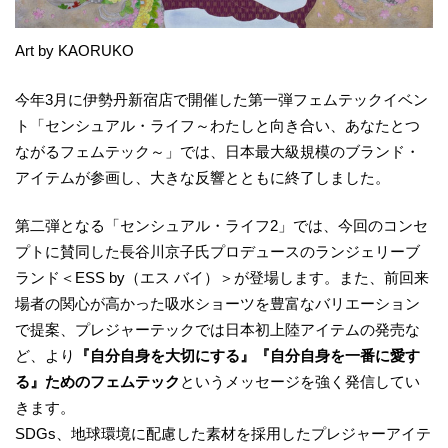
Art by KAORUKO
今年3月に伊勢丹新宿店で開催した第一弾フェムテックイベン
ト「センシュアル・ライフ～わたしと向き合い、あなたとつ
ながるフェムテック～」では、⽇本最⼤級規模のブランド・
アイテムが参画し、大きな反響とともに終了しました。
第二弾となる「センシュアル・ライフ2」では、今回のコンセ
プトに賛同した長谷川京子氏プロデュースのランジェリーブ
ランド＜ESS by（エス バイ）＞が登場します。また、前回来
場者の関心が高かった吸水ショーツを豊富なバリエーション
で提案、プレジャーテックでは日本初上陸アイテムの発売な
ど、より
『自分自身を大切にする』『自分自身を一番に愛す
る』ためのフェムテック
というメッセージを強く発信してい
きます。
SDGs、地球環境に配慮した素材を採用したプレジャーアイテ