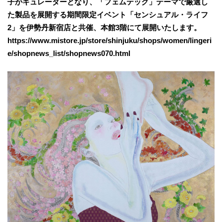
⼦がキュレーターとなり、「フェムテック」テーマで厳選し
た製品を展開する期間限定イベント「センシュアル・ライフ
2」を伊勢丹新宿店と共催、本館3階にて展開いたします。
https://www.mistore.jp/store/shinjuku/shops/women/lingeri
e/shopnews_list/shopnews070.html