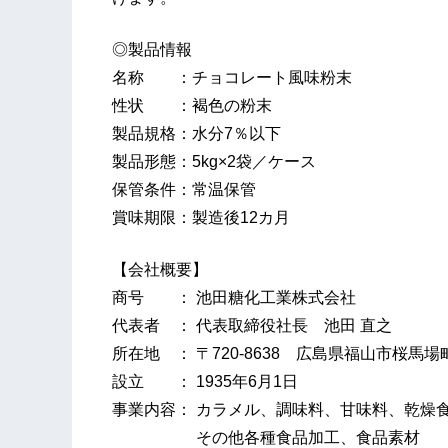
◎製品情報
名称 ：チョコレート風味粉末
性状 ：褐色の粉末
製品規格：水分7％以下
製品形態：5kg×2袋／ケース
保管条件：常温保管
賞味期限：製造後12カ月
【会社概要】
商号 ： 池田糖化工業株式会社
代表者 ： 代表取締役社長 池田 直之
所在地 ： 〒720-8638 広島県福山市桜馬場
設立 ： 1935年6月1日
事業内容： カラメル、調味料、甘味料、乾燥
その他各種食品加工、食品素材