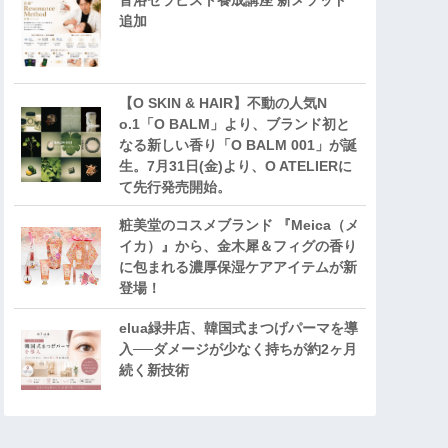
音浴セラピスト養成講座 新メソッド
追加
【O SKIN & HAIR】不動の人気N
o.1「O BALM」より、ブランド初と
なる新しい香り「O BALM 001」が誕
生。7月31日(金)より、O ATELIERに
て先行発売開始。
粧美堂のコスメブランド 『Meica（メ
イカ）』から、金木犀＆フィグの香り
に包まれる濃厚保湿ケアアイテムが新
登場！
elua緑井店、韓国式まつげパーマを導
入──ダメージが少なく持ちが約2ヶ月
続く新技術