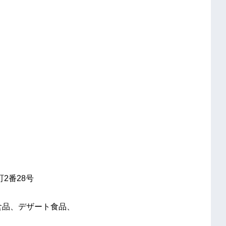
町2番28号
食品、デザート食品、