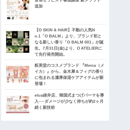
音浴セラピスト養成講座 新メソッド
追加
【O SKIN & HAIR】不動の人気N
o.1「O BALM」より、ブランド初と
なる新しい香り「O BALM 001」が誕
生。7月31日(金)より、O ATELIERに
て先行発売開始。
粧美堂のコスメブランド 『Meica（メ
イカ）』から、金木犀＆フィグの香り
に包まれる濃厚保湿ケアアイテムが新
登場！
elua緑井店、韓国式まつげパーマを導
入──ダメージが少なく持ちが約2ヶ月
続く新技術