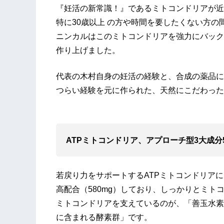
『妊活の新常識！』であるミトコンドリアが近
特に30歳以上 の方や時間を要したくない方
ニンカルはこのミトコンドリアを強力にバック
作り上げました。
代表の木村自身の妊活の経験と、合成の薬品に
つらい経験を元に作られた、天然にこだわった
ATPミトコンドリア、
アプローチ型3大成分5
若戻り力をサポートするATPミトコンドリア
高配合（580mg）しており、しっかりとミト
ミトコンドリアを支えているのが、「善玉水素
に含まれる酵素群」です。