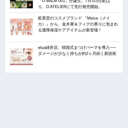
「O BALM 001」が誕生。7月31日(金)よ
り、O ATELIERにて先行発売開始。
粧美堂のコスメブランド 『Meica（メイ
カ）』から、金木犀＆フィグの香りに包まれ
る濃厚保湿ケアアイテムが新登場！
elua緑井店、韓国式まつげパーマを導入──
ダメージが少なく持ちが約2ヶ月続く新技術