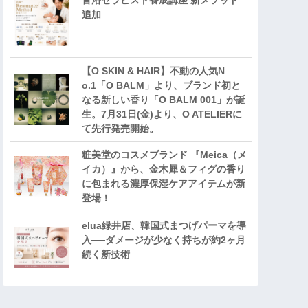
音浴セラピスト養成講座 新メソッド
追加
【O SKIN & HAIR】不動の人気N
o.1「O BALM」より、ブランド初と
なる新しい香り「O BALM 001」が誕
生。7月31日(金)より、O ATELIERに
て先行発売開始。
粧美堂のコスメブランド 『Meica（メ
イカ）』から、金木犀＆フィグの香り
に包まれる濃厚保湿ケアアイテムが新
登場！
elua緑井店、韓国式まつげパーマを導
入──ダメージが少なく持ちが約2ヶ月
続く新技術