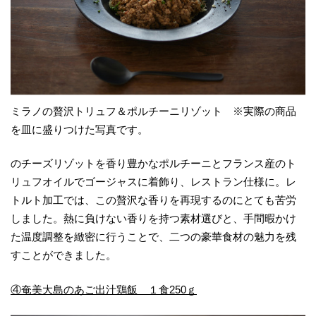
ミラノの贅沢トリュフ＆ポルチーニリゾット ※実際の商品
を皿に盛りつけた写真です。
のチーズリゾットを香り豊かなポルチーニとフランス産のト
リュフオイルでゴージャスに着飾り、レストラン仕様に。レ
トルト加工では、この贅沢な香りを再現するのにとても苦労
しました。熱に負けない香りを持つ素材選びと、手間暇かけ
た温度調整を緻密に行うことで、二つの豪華食材の魅力を残
すことができました。
④奄美大島のあご出汁鶏飯 １食250ｇ