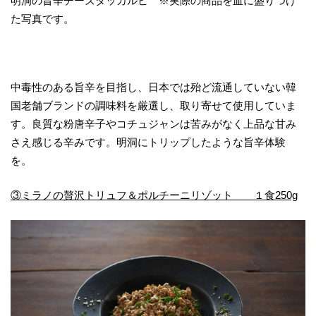
明洞の旨辛チーズダッカルビ ※実際の商品を皿に盛りつけ
た写真です。
中毒性のある旨辛を目指し、日本では殆ど流通していない韓
国老舗ブランドの調味料を厳選し、取り寄せて使用していま
す。良質な粉唐辛子やコチュジャンは苦みがなく上品な甘み
さえ感じる辛みです。明洞にトリップしたような旨辛体験
を。
③ミラノの贅沢トリュフ＆ポルチーニリゾット １食250g