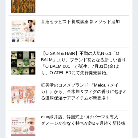
音浴セラピスト養成講座 新メソッド追加
【O SKIN & HAIR】不動の人気N o.1「O
BALM」より、ブランド初となる新しい香り
「O BALM 001」が誕生。7月31日(金)よ
り、O ATELIERにて先行発売開始。
粧美堂のコスメブランド 『Meica（メイ
カ）』から、金木犀＆フィグの香りに包まれ
る濃厚保湿ケアアイテムが新登場！
elua緑井店、韓国式まつげパーマを導入──
ダメージが少なく持ちが約2ヶ月続く新技術