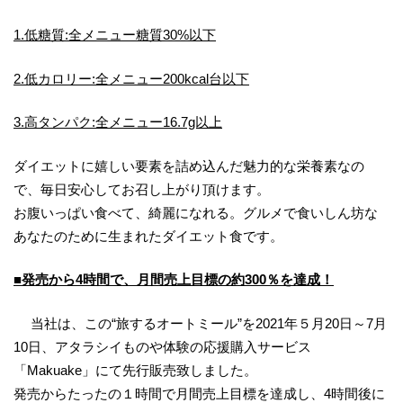
1.低糖質:全メニュー糖質30%以下
2.低カロリー:全メニュー200kcal台以下
3.高タンパク:全メニュー16.7g以上
ダイエットに嬉しい要素を詰め込んだ魅力的な栄養素なの
で、毎日安心してお召し上がり頂けます。
お腹いっぱい食べて、綺麗になれる。グルメで食いしん坊な
あなたのために生まれたダイエット食です。
■発売から4時間で、月間売上目標の約300％を達成！
当社は、この“旅するオートミール”を2021年５月20日～7月
10日、アタラシイものや体験の応援購⼊サービス
「Makuake」にて先行販売致しました。
発売からたったの１時間で月間売上目標を達成し、4時間後に