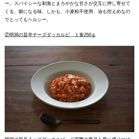
ー。スパイシーな刺激とまろやかな甘さが交互に押し寄せて
くる、癖になる味。しかも、小麦粉不使用、油も控えめなの
でとってもヘルシー。
②明洞の旨辛チーズダッカルビ １食250ｇ