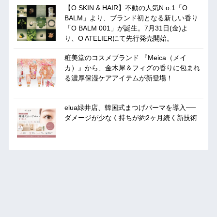
【O SKIN & HAIR】不動の人気N o.1「O
BALM」より、ブランド初となる新しい香り
「O BALM 001」が誕生。7月31日(金)よ
り、O ATELIERにて先行発売開始。
粧美堂のコスメブランド 『Meica（メイ
カ）』から、金木犀＆フィグの香りに包まれ
る濃厚保湿ケアアイテムが新登場！
elua緑井店、韓国式まつげパーマを導入──
ダメージが少なく持ちが約2ヶ月続く新技術