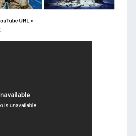
YouTube URL＞
k