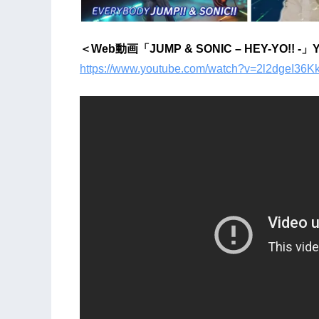
＜Web動画「JUMP & SONIC – HEY-YO!! -」
https://www.youtube.com/watch?v=2l2dgeI36K