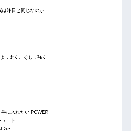
ER 僕は昨日と同じなのか
）
! 昨日より太く、そして強く
 手に入れたい POWER
ンシュート
SS!