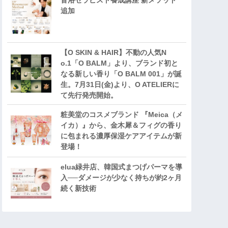
音浴セラピスト養成講座 新メソッド
追加
【O SKIN & HAIR】不動の人気N
o.1「O BALM」より、ブランド初と
なる新しい香り「O BALM 001」が誕
生。7月31日(金)より、O ATELIERに
て先行発売開始。
粧美堂のコスメブランド 『Meica（メ
イカ）』から、金木犀＆フィグの香り
に包まれる濃厚保湿ケアアイテムが新
登場！
elua緑井店、韓国式まつげパーマを導
入──ダメージが少なく持ちが約2ヶ月
続く新技術