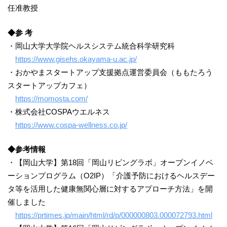
任准教授
◆参 考
・岡山大学大学院ヘルスシステム統合科学研究科
https://www.gisehs.okayama-u.ac.jp/
・おかやまスタートアップ支援拠点運営委員会（ももたろう
スタートアップカフェ）
https://momosta.com/
・株式会社COSPAウエルネス
https://www.cospa-wellness.co.jp/
◆参考情報
・【岡山大学】第18回「岡山リビングラボ」オープンイノベ
ーションプログラム（O2IP）「介護予防におけるヘルスデー
タ等を活用した健康無関心層に対するアプローチ方法」を開
催しました
https://prtimes.jp/main/html/rd/p/000000803.000072793.html