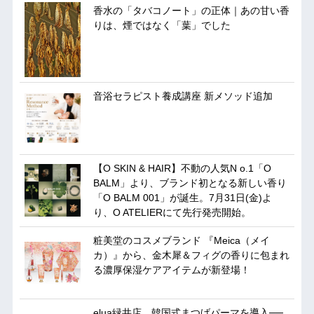
香水の「タバコノート」の正体｜あの甘い香
りは、煙ではなく「葉」でした
音浴セラピスト養成講座 新メソッド追加
【O SKIN & HAIR】不動の人気N o.1「O
BALM」より、ブランド初となる新しい香り
「O BALM 001」が誕生。7月31日(金)よ
り、O ATELIERにて先行発売開始。
粧美堂のコスメブランド 『Meica（メイ
カ）』から、金木犀＆フィグの香りに包まれ
る濃厚保湿ケアアイテムが新登場！
elua緑井店、韓国式まつげパーマを導入──