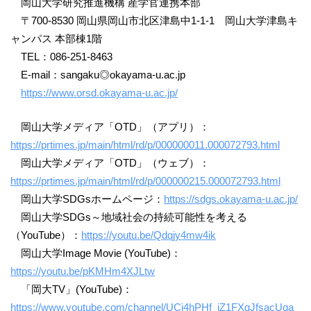
岡山大学研究推進機構 産学官連携本部
〒700-8530 岡山県岡山市北区津島中1-1-1 岡山大学津島キ
ャンパス 本部棟1階
TEL：086-251-8463
E-mail：sangaku◎okayama-u.ac.jp
https://www.orsd.okayama-u.ac.jp/
岡山大学メディア「OTD」（アプリ）：
https://prtimes.jp/main/html/rd/p/000000011.000072793.html
岡山大学メディア「OTD」（ウェブ）：
https://prtimes.jp/main/html/rd/p/000000215.000072793.html
岡山大学SDGsホームページ：
https://sdgs.okayama-u.ac.jp/
岡山大学SDGs～地域社会の持続可能性を考える
（YouTube）：
https://youtu.be/Qdqjy4mw4ik
岡山大学Image Movie (YouTube)：
https://youtu.be/pKMHm4XJLtw
「岡大TV」(YouTube)：
https://www.youtube.com/channel/UCi4hPHf_jZ1FXqJfsacUqa