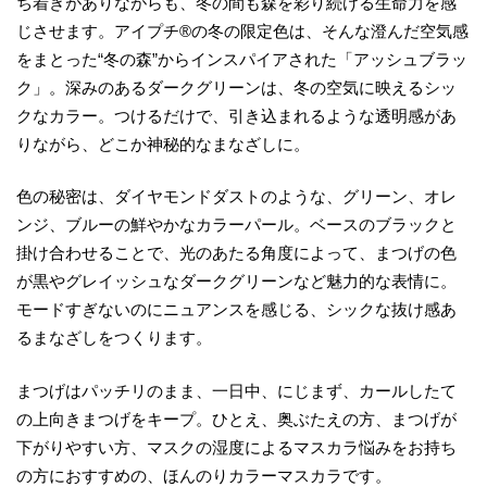
ち着きがありながらも、冬の間も森を彩り続ける生命力を感
じさせます。アイプチ®の冬の限定色は、そんな澄んだ空気感
をまとった“冬の森”からインスパイアされた「アッシュブラッ
ク」。深みのあるダークグリーンは、冬の空気に映えるシッ
クなカラー。つけるだけで、引き込まれるような透明感があ
りながら、どこか神秘的なまなざしに。
色の秘密は、ダイヤモンドダストのような、グリーン、オレ
ンジ、ブルーの鮮やかなカラーパール。ベースのブラックと
掛け合わせることで、光のあたる角度によって、まつげの色
が黒やグレイッシュなダークグリーンなど魅力的な表情に。
モードすぎないのにニュアンスを感じる、シックな抜け感あ
るまなざしをつくります。
まつげはパッチリのまま、一日中、にじまず、カールしたて
の上向きまつげをキープ。ひとえ、奥ぶたえの方、まつげが
下がりやすい方、マスクの湿度によるマスカラ悩みをお持ち
の方におすすめの、ほんのりカラーマスカラです。