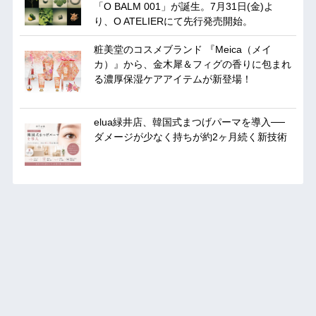
「O BALM 001」が誕生。7月31日(金)よ
り、O ATELIERにて先行発売開始。
粧美堂のコスメブランド 『Meica（メイ
カ）』から、金木犀＆フィグの香りに包まれ
る濃厚保湿ケアアイテムが新登場！
elua緑井店、韓国式まつげパーマを導入──
ダメージが少なく持ちが約2ヶ月続く新技術