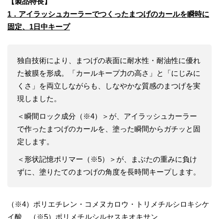
【製品特長】
1
．
アイラッシュカーラーで
つく
ったまつげのカールを瞬時に
固定、
1
日中キープ
独自技術により、まつげの表面に耐水性・耐油性に優れ
た被膜を形成。「カールキープ力の高さ」と「にじみに
くさ」を両立しながらも、しなやかな質感のまつげを実
現しました。
＜瞬間ロック成分（※4）＞が、アイラッシュカーラー
で作ったまつげのカールを、塗った瞬間からガチッと固
定します。
＜形状記憶ポリマー（※5）＞が、まぶたの重みに負け
ずに、塗りたてのまつげの角度を長時間キープします。
（※4）ポリエチレン・コメヌカロウ・トリメチルシロキシケ
イ酸 （※5）ポリメチルシルセスキオキサン