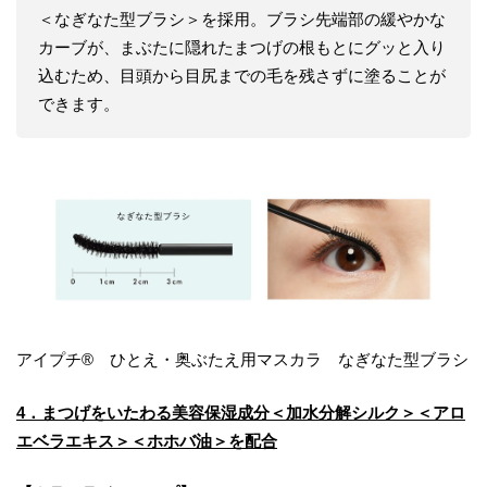
＜なぎなた型ブラシ＞を採用。ブラシ先端部の緩やかな
カーブが、まぶたに隠れたまつげの根もとにグッと入り
込むため、目頭から目尻までの毛を残さずに塗ることが
できます。
アイプチ® ひとえ・奥ぶたえ用マスカラ なぎなた型ブラシ
4
．まつげをいたわる美容保湿成分＜加水分解シルク＞＜アロ
エベラエキス＞＜ホホバ油＞を配合