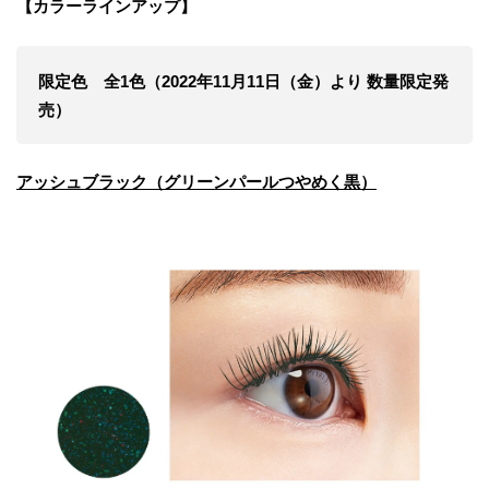
【カラーラインアップ】
限定色 全
1
色（
2022
年
11
月
11
日（金
）より
数量限定発
売
）
アッシュ
ブラック
（
グリーンパールつやめく
黒
）