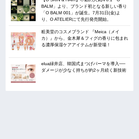
BALM」より、ブランド初となる新しい香り
「O BALM 001」が誕生。7月31日(金)よ
り、O ATELIERにて先行発売開始。
粧美堂のコスメブランド 『Meica（メイ
カ）』から、金木犀＆フィグの香りに包まれ
る濃厚保湿ケアアイテムが新登場！
elua緑井店、韓国式まつげパーマを導入──
ダメージが少なく持ちが約2ヶ月続く新技術