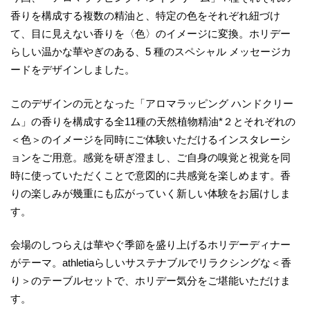
香りを構成する複数の精油と、特定の色をそれぞれ紐づけ
て、目に見えない香りを〈色〉のイメージに変換。ホリデー
らしい温かな華やぎのある、5 種のスペシャル メッセージカ
ードをデザインしました。
このデザインの元となった「アロマラッピング ハンドクリー
ム」の香りを構成する全11種の天然植物精油*２とそれぞれの
＜色＞のイメージを同時にご体験いただけるインスタレーシ
ョンをご用意。感覚を研ぎ澄まし、ご自身の嗅覚と視覚を同
時に使っていただくことで意図的に共感覚を楽しめます。香
りの楽しみが幾重にも広がっていく新しい体験をお届けしま
す。
会場のしつらえは華やぐ季節を盛り上げるホリデーディナー
がテーマ。athletiaらしいサステナブルでリラクシングな＜香
り＞のテーブルセットで、ホリデー気分をご堪能いただけま
す。