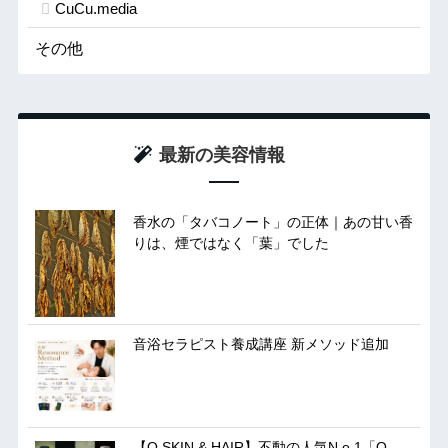
CuCu.media
その他
最新の美容情報
香水の「タバコノート」の正体｜あの甘い香
りは、煙ではなく「葉」でした
音浴セラピスト養成講座 新メソッド追加
【O SKIN & HAIR】不動の人気N o.1「O