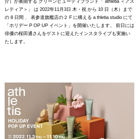
介）が展開する クリーンビューティブランド「 athletia ＜アス
レティア＞」 は 2022年11月3日 木・祝 から 10 日（木）まで
の 8 日間 、 表参道旗艦店の２ F に構える a thletia studio にて
「ホリデー P OP UP イベント」を開催いたします。 前日には
俳優の桜田通さんをゲストに迎えたインスタライブも実施い
たします。