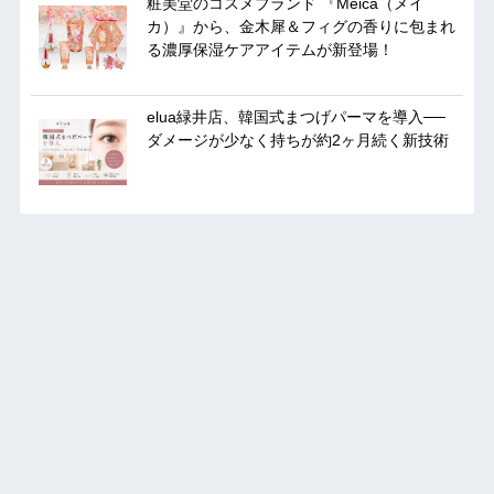
粧美堂のコスメブランド 『Meica（メイ
カ）』から、金木犀＆フィグの香りに包まれ
る濃厚保湿ケアアイテムが新登場！
elua緑井店、韓国式まつげパーマを導入──
ダメージが少なく持ちが約2ヶ月続く新技術