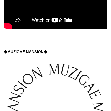
◆MUZIGAE MANSION◆