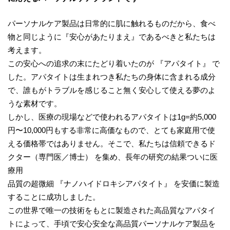
パーソナルケア製品は日常的に肌に触れるものだから、食べ
物と同じように『安心があたりまえ』であるべきと私たちは
考えます。
この安心への追求の末にたどり着いたのが 『アパタイト』 で
した。アパタイトは生まれつき私たちの身体に含まれる成分
で、誰もがトラブルを感じること無く安心して使える夢のよ
うな素材です。
しかし、医療の現場などで使われるアパタイトは1g=約5,000
円〜10,000円もする非常に高価なもので、とても家庭用で使
える価格帯ではありません。そこで、私たちは信頼できるド
クター（専門医／博士） を集め、長年の研究の結果ついに医
療用
品質の超微細 『ナノハイドロキシアパタイト』 を安価に製造
することに成功しました。
この世界で唯一の技術をもとに製造された高品質なアパタイ
トによって、手頃で安心安全な高品質パーソナルケア製品を