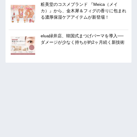
粧美堂のコスメブランド 『Meica（メイ
カ）』から、金木犀＆フィグの香りに包まれ
る濃厚保湿ケアアイテムが新登場！
elua緑井店、韓国式まつげパーマを導入──
ダメージが少なく持ちが約2ヶ月続く新技術