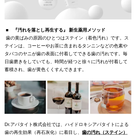
​
​■ 『汚れを落とし再生する』
新生
薬用
メソッド
歯の黄ばみの原因のひとつはステイン（着色汚れ）です。ス
テインは、コーヒーやお茶に含まれるタンニンなどの色素や
タバコのヤニが歯の表面に付着してできる歯の汚れです。毎
日歯磨きをしていても、時間が経つと徐々に汚れが付着して
蓄積され、歯が黄色くくすんできます。
Dr.アパタイト株式会社では、ハイドロキシアパタイトによる
歯の再生効果（再石灰化）に着目し、
歯の汚れ（ステイン）