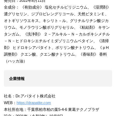
発売日：2022年8月11日
全成分： 《有効成分》 塩化セチルピリジニウム、《湿潤剤》
濃グリセリン、ジプロピレングリコール、天然ビタミンＥ、
オトギリソウエキス、キシリト－ル、グリチルリチン酸ジカ
リウム、モノラウリン酸ポリグリセリル、《粘結剤》 キサン
タンガム、《洗浄剤》 ２－アルキル－Ｎ－カルボキシメチル
－Ｎ－ヒドロキシエチルイミダゾリニウムベタイン、《清掃
剤》 ヒドロキシアパタイト、ポリリン酸ナトリウム、《ｐH
調整剤》 クエン酸、クエン酸ナトリウム、《香味剤》 香料
（ハッカ油）
企業情報
社名：Dr.アパタイト株式会社
WEB：
https://drapatite.com
本社所在地：千葉県柏市柏の葉5-4-6 東葛テクノプラザ