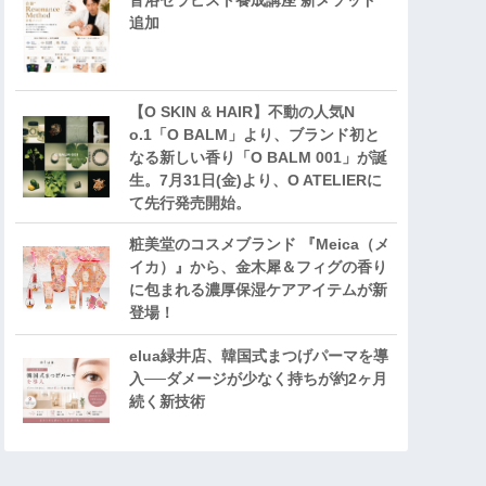
音浴セラピスト養成講座 新メソッド
追加
【O SKIN & HAIR】不動の人気N
o.1「O BALM」より、ブランド初と
なる新しい香り「O BALM 001」が誕
生。7月31日(金)より、O ATELIERに
て先行発売開始。
粧美堂のコスメブランド 『Meica（メ
イカ）』から、金木犀＆フィグの香り
に包まれる濃厚保湿ケアアイテムが新
登場！
elua緑井店、韓国式まつげパーマを導
入──ダメージが少なく持ちが約2ヶ月
続く新技術