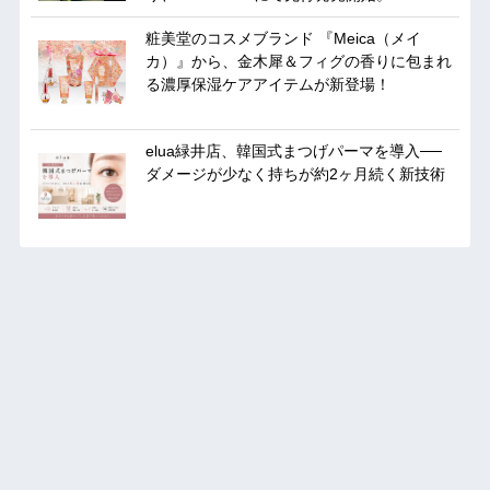
粧美堂のコスメブランド 『Meica（メイ
カ）』から、金木犀＆フィグの香りに包まれ
る濃厚保湿ケアアイテムが新登場！
elua緑井店、韓国式まつげパーマを導入──
ダメージが少なく持ちが約2ヶ月続く新技術