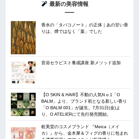
最新の美容情報
香水の「タバコノート」の正体｜あの甘い香
りは、煙ではなく「葉」でした
音浴セラピスト養成講座 新メソッド追加
【O SKIN & HAIR】不動の人気N o.1「O
BALM」より、ブランド初となる新しい香り
「O BALM 001」が誕生。7月31日(金)よ
り、O ATELIERにて先行発売開始。
粧美堂のコスメブランド 『Meica（メイ
カ）』から、金木犀＆フィグの香りに包まれ