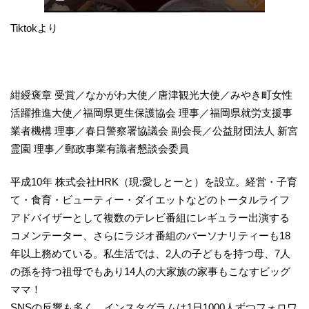
Tiktokより
紺綬褒章 受賞／なかがわ大使／唐津観光大使／みやき町女性
活躍推進大使／福岡県更生保護協会 理事／福岡県就労支援事
業者機構 理事／春日警察署協議会 副会長／公益財団法人 新宮
霊園 理事／郵政事業有識者懇談会委員
平成10年 株式会社HRK（現:愛しとーと）を設立。経営・子育
て・食育・ビューティー・ダイエットなどのトータルライフ
アドバイザーとして複数のテレビ番組にレギュラー出演する
コメンテーター、さらにラジオ番組のパーソナリティーも18
年以上務めている。私生活では、2人の子どもを持つ母、7人
の孫を持つ祖母でもあり14人の大家族の家事もこなすビッグ
ママ！
SNSの反響も多く、インスタグラムは1日1000人ずつフォロワ