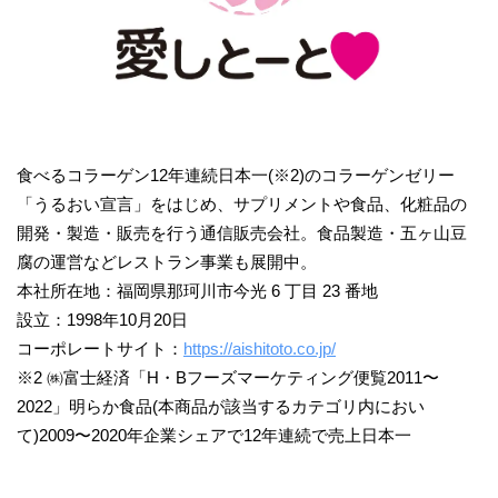
食べるコラーゲン12年連続日本一(※2)のコラーゲンゼリー
「うるおい宣言」をはじめ、サプリメントや食品、化粧品の
開発・製造・販売を行う通信販売会社。食品製造・五ヶ山豆
腐の運営などレストラン事業も展開中。
本社所在地：福岡県那珂川市今光 6 丁⽬ 23 番地
設⽴：1998年10⽉20⽇
コーポレートサイト：
https://aishitoto.co.jp/
※2 ㈱富⼠経済「H・Bフーズマーケティング便覧2011〜
2022」明らか⾷品(本商品が該当するカテゴリ内におい
て)2009〜2020年企業シェアで12年連続で売上⽇本⼀