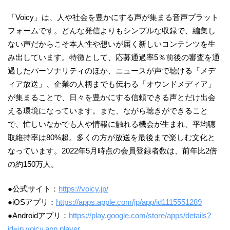
「Voicy」は、人や社会を豊かにする声が集まる音声プラット
フォームです。どんな発信よりもシンプルな収録で、編集し
ない声だからこそ本人性や想いが届く新しいコンテンツを生
み出しています。特徴として、応募通過率5％前後の審査を通
過したパーソナリティのほか、ニュースが声で聴ける「メデ
ィア放送」、企業の人柄までも伝わる「オウンドメディア」
が集まることで、日々を豊かにする信頼できる声とだけ出会
える環境になっています。また、ながら聴きができること
で、忙しいなかでも人や情報に触れる機会が生まれ、平均聴
取維持率は80%超。多くの方が放送を最後まで楽しむ文化と
なっています。2022年5月時点の会員登録者数は、前年比2倍
の約150万人。
●公式サイト：
https://voicy.jp/
●iOSアプリ：
https://apps.apple.com/jp/app/id1115551289
●Androidアプリ：
https://play.google.com/store/apps/details?
id=jp.voicy.app.player