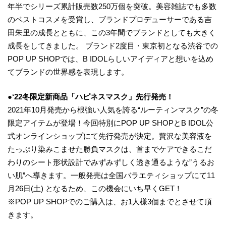
年半でシリーズ累計販売数250万個を突破。美容雑誌でも多数
のベストコスメを受賞し、ブランドプロデューサーである吉
田朱⾥の成⻑とともに、この3年間でブランドとしても⼤きく
成⻑をしてきました。 ブランド2度目・東京初となる渋谷での
POP UP SHOPでは、B IDOLらしいアイディアと想いを込め
てブランドの世界感を表現します。
●
‘
2
2
冬限定新商品「ハピネスマスク」先行発売
！
2021年10月発売から根強い人気を誇る“ルーティンマスク”の冬
限定アイテムが登場！今回特別にPOP UP SHOPとB IDOL公
式オンラインショップにて先行発売が決定。贅沢な美容液を
たっぷり染みこませた勝負マスクは、首までケアできるこだ
わりのシート形状設計でみずみずしく透き通るような”うるお
い肌”へ導きます。一般発売は全国バラエティショップにて11
月26日(土) となるため、この機会にいち早くGET！
※POP UP SHOPでのご購入は、お1人様3個までとさせて頂
きます。