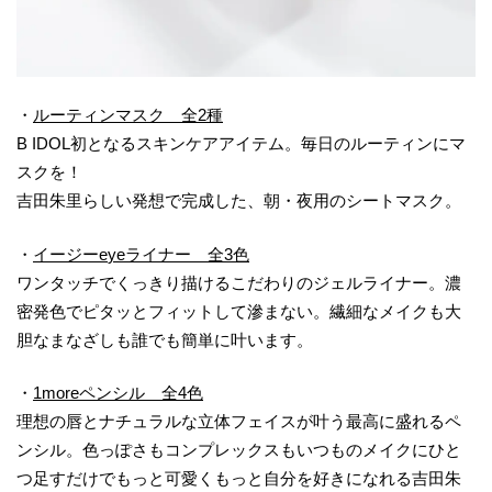
・
ルーティンマスク 全2種
B IDOL初となるスキンケアアイテム。毎日のルーティンにマ
スクを！
吉田朱里らしい発想で完成した、朝・夜用のシートマスク。
・
イージーe
ye
ライナー
全
3色
ワンタッチでくっきり描けるこだわりのジェルライナー。濃
密発色でピタッとフィットして滲まない。繊細なメイクも大
胆なまなざしも誰でも簡単に叶います。
・
1
more
ペンシル
全
4色
理想の唇とナチュラルな立体フェイスが叶う最高に盛れるペ
ンシル。色っぽさもコンプレックスもいつものメイクにひと
つ足すだけでもっと可愛くもっと自分を好きになれる吉田朱