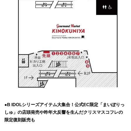
●
B IDOLシリーズアイテム大集合
！
公式EC限定「まいぽりっ
しゅ」
の
店頭発売
や昨年大反響を生んだクリスマスコフレの
限定
復刻販売も