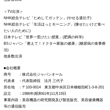
＜TV出演＞
NHK総合テレビ「ためしてガッテン」(やせる遺伝子)
NHK総合テレビ「生活ほっとモーニング」(痩せたいけど食べ
たい人のために)
日本テレビ「世界一受けたい授業」(肥満の科学)
BSジャパン「教えて！ドクター家族の健康」(糖尿病の食事療
法)
他多数出演
■会社概要
商号 ：株式会社ジャパンオール
代表者 ：代表取締役 法月 三代子
所在地 ：〒103-0014 東京都中央区日本橋蛎殻町1-3-8-201
設立 ：1986年(昭和61年)11月19日
事業内容：美容機器の研究開発及び製造販売、美容健康機器
等の通信販売