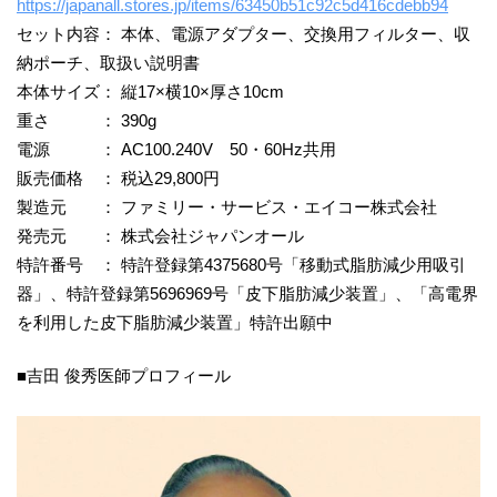
https://japanall.stores.jp/items/63450b51c92c5d416cdebb94
セット内容： 本体、電源アダプター、交換用フィルター、収
納ポーチ、取扱い説明書
本体サイズ： 縦17×横10×厚さ10cm
重さ ： 390g
電源 ： AC100.240V 50・60Hz共用
販売価格 ： 税込29,800円
製造元 ： ファミリー・サービス・エイコー株式会社
発売元 ： 株式会社ジャパンオール
特許番号 ： 特許登録第4375680号「移動式脂肪減少用吸引
器」、特許登録第5696969号「皮下脂肪減少装置」、「高電界
を利用した皮下脂肪減少装置」特許出願中
■吉田 俊秀医師プロフィール