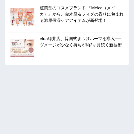
粧美堂のコスメブランド 『Meica（メイ
カ）』から、金木犀＆フィグの香りに包まれ
る濃厚保湿ケアアイテムが新登場！
elua緑井店、韓国式まつげパーマを導入──
ダメージが少なく持ちが約2ヶ月続く新技術