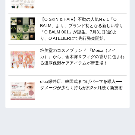
【O SKIN & HAIR】不動の人気N o.1「O
BALM」より、ブランド初となる新しい香り
「O BALM 001」が誕生。7月31日(金)よ
り、O ATELIERにて先行発売開始。
粧美堂のコスメブランド 『Meica（メイ
カ）』から、金木犀＆フィグの香りに包まれ
る濃厚保湿ケアアイテムが新登場！
elua緑井店、韓国式まつげパーマを導入──
ダメージが少なく持ちが約2ヶ月続く新技術