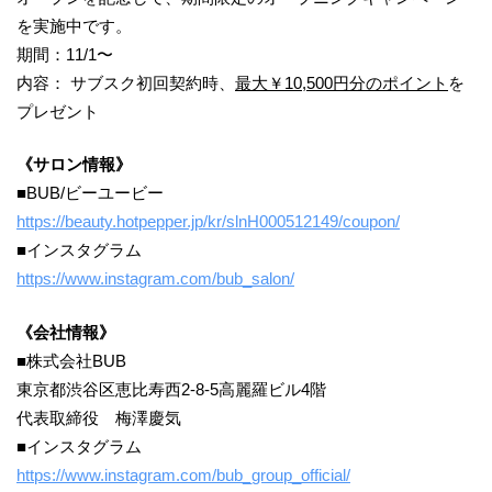
を実施中です。
期間：11/1〜
内容： サブスク初回契約時、
最大￥10,500円分のポイント
を
プレゼント
《サロン情報》
■BUB/ビーユービー
https://beauty.hotpepper.jp/kr/slnH000512149/coupon/
■インスタグラム
https://www.instagram.com/bub_salon/
《会社情報》
■株式会社BUB
東京都渋谷区恵比寿西2-8-5高麗羅ビル4階
代表取締役 梅澤慶気
■インスタグラム
https://www.instagram.com/bub_group_official/