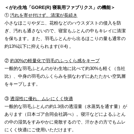
＜がわ生地「GORE(R) 寝装用ファブリクス」の機能＞
①
汚れを寄せ付けず、清潔が長続き
小さなほこりやダニ、花粉などのハウスダストの侵入を防
ぎ、汚れも通さないので、寝室もふとんの中もキレイに清潔
を保ちます。また、羽毛ふとんから出るほこりの量も通常の
約13%以下に抑えられます(※4) 。
②
約30%の軽量化で羽毛のふっくら感をキープ
一般的な羽毛ふとんのがわ生地に比べて約30%も軽く（当社
比）、中身の羽毛のふくらみを損なわずにあたたかい空気層
をキープします。
③
透湿性に優れ、ムレにくく快適
一般的な羽毛ふとんの約1.3倍の透湿量（水蒸気を通す量）が
あります（日本ゴア合同会社調べ）。寝汗などによるふとん
の中の湿気をすみやかに発散するので、汗かきの方でもムレ
にくく快適にご使用いただけます。