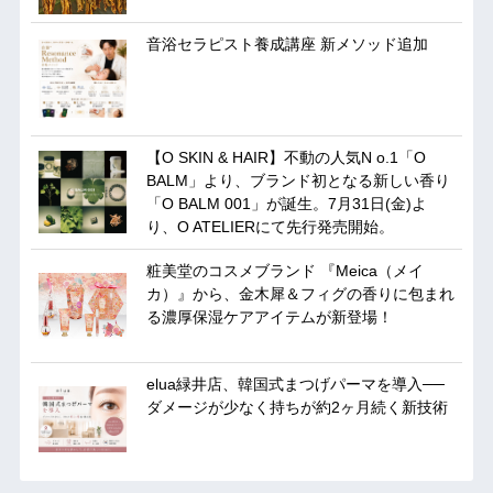
音浴セラピスト養成講座 新メソッド追加
【O SKIN & HAIR】不動の人気N o.1「O
BALM」より、ブランド初となる新しい香り
「O BALM 001」が誕生。7月31日(金)よ
り、O ATELIERにて先行発売開始。
粧美堂のコスメブランド 『Meica（メイ
カ）』から、金木犀＆フィグの香りに包まれ
る濃厚保湿ケアアイテムが新登場！
elua緑井店、韓国式まつげパーマを導入──
ダメージが少なく持ちが約2ヶ月続く新技術