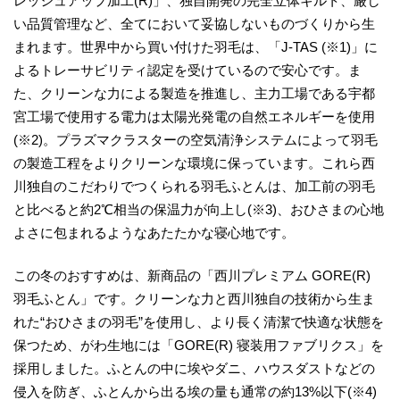
レッシュアップ加工(R)」、独自開発の完全立体キルト、厳し
い品質管理など、全てにおいて妥協しないものづくりから生
まれます。世界中から買い付けた羽毛は、「J-TAS (※1)」に
よるトレーサビリティ認定を受けているので安心です。ま
た、クリーンな力による製造を推進し、主力工場である宇都
宮工場で使用する電力は太陽光発電の自然エネルギーを使用
(※2)。プラズマクラスターの空気清浄システムによって羽毛
の製造工程をよりクリーンな環境に保っています。これら西
川独自のこだわりでつくられる羽毛ふとんは、加工前の羽毛
と比べると約2℃相当の保温力が向上し(※3)、おひさまの心地
よさに包まれるようなあたたかな寝心地です。
この冬のおすすめは、新商品の「西川プレミアム GORE(R)
羽毛ふとん」です。クリーンな力と西川独自の技術から生ま
れた“おひさまの羽毛”を使用し、より長く清潔で快適な状態を
保つため、がわ生地には「GORE(R) 寝装用ファブリクス」を
採用しました。ふとんの中に埃やダニ、ハウスダストなどの
侵入を防ぎ、ふとんから出る埃の量も通常の約13%以下(※4)