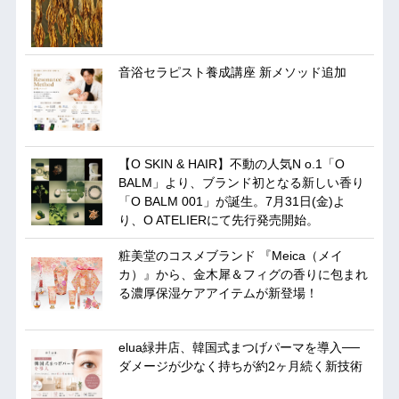
音浴セラピスト養成講座 新メソッド追加
【O SKIN & HAIR】不動の人気N o.1「O
BALM」より、ブランド初となる新しい香り
「O BALM 001」が誕生。7月31日(金)よ
り、O ATELIERにて先行発売開始。
粧美堂のコスメブランド 『Meica（メイ
カ）』から、金木犀＆フィグの香りに包まれ
る濃厚保湿ケアアイテムが新登場！
elua緑井店、韓国式まつげパーマを導入──
ダメージが少なく持ちが約2ヶ月続く新技術