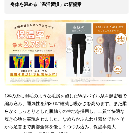
身体を温める「温活習慣」の新提案
1本の糸に羽毛のような毛房を施したW型パイル糸を超密着で
編み込み、通気性を約30％*軽減し暖かさを高めます。また柔
らかくしっとりとした肌触りの生地を採用し、上質で快適な
履き心地を実現させました。なめらかふんわり素材でおへそ
から足首まで脚部全体を優しくつつみ込み、保温率最大