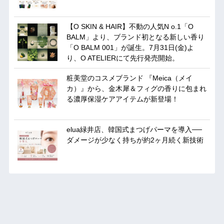
【O SKIN & HAIR】不動の人気N o.1「O
BALM」より、ブランド初となる新しい香り
「O BALM 001」が誕生。7月31日(金)よ
り、O ATELIERにて先行発売開始。
粧美堂のコスメブランド 『Meica（メイ
カ）』から、金木犀＆フィグの香りに包まれ
る濃厚保湿ケアアイテムが新登場！
elua緑井店、韓国式まつげパーマを導入──
ダメージが少なく持ちが約2ヶ月続く新技術