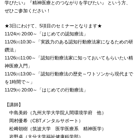
学びたい』『精神医療とのつながりを学びたい』 という方、
ぜひご参加ください！
★3日にわけて、5項目のセミナーとなります★
11/24㈭ 20:00～「はじめての認知療法」
11/26㈯10:30～「実践力のある認知行動療法家になるための研
鑽法」
11/26㈯11:00～「認知行動療法家に知っておいてもらいたい精
神医療入門」
11/26㈯13:00～「認知行動療法の歴史～ワトソンから現代まで
を1時間で～」
11/29㈫ 20:00～「はじめての行動療法」
【講師】
中島美鈴（九州大学大学院人間環境学府 他）
岡村優希（CBTメンタルサポート）
松﨑朝樹（筑波大学 医学医療系 精神医学）
岩野卓（大分大学福祉健康科学部）