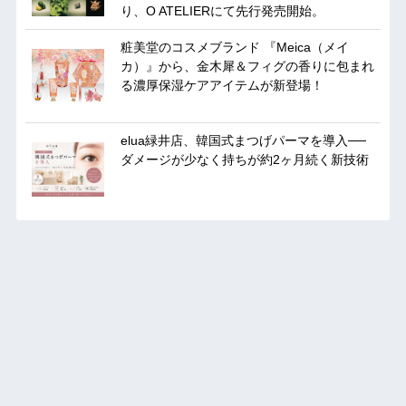
り、O ATELIERにて先行発売開始。
粧美堂のコスメブランド 『Meica（メイ
カ）』から、金木犀＆フィグの香りに包まれ
る濃厚保湿ケアアイテムが新登場！
elua緑井店、韓国式まつげパーマを導入──
ダメージが少なく持ちが約2ヶ月続く新技術