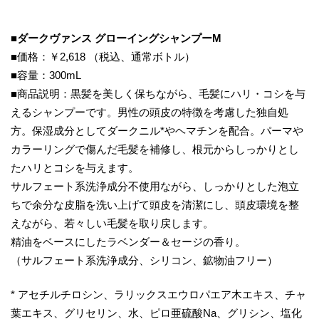
■ダークヴァンス グローイングシャンプーM
■価格：￥2,618 （税込、通常ボトル）
■容量：300mL
■商品説明：黒髪を美しく保ちながら、毛髪にハリ・コシを与
えるシャンプーです。男性の頭皮の特徴を考慮した独自処
方。保湿成分としてダークニル*やヘマチンを配合。パーマや
カラーリングで傷んだ毛髪を補修し、根元からしっかりとし
たハリとコシを与えます。
サルフェート系洗浄成分不使用ながら、しっかりとした泡立
ちで余分な皮脂を洗い上げて頭皮を清潔にし、頭皮環境を整
えながら、若々しい毛髪を取り戻します。
精油をベースにしたラベンダー＆セージの香り。
（サルフェート系洗浄成分、シリコン、鉱物油フリー）
* アセチルチロシン、ラリックスエウロパエア木エキス、チャ
葉エキス、グリセリン、水、ピロ亜硫酸Na、グリシン、塩化