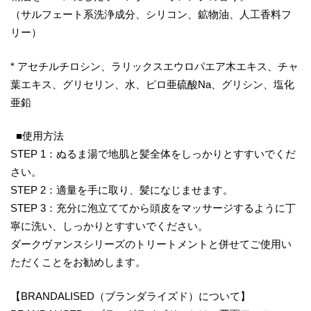
（サルフェート系洗浄成分、シリコン、鉱物油、人工香料フ
リー）
* アセチルチロシン、ラリックスエウロパエア木エキス、チャ
葉エキス、グリセリン、水、ピロ亜硫酸Na、グリシン、塩化
亜鉛
■使用方法
STEP 1：ぬるま湯で地肌と髪全体をしっかりとすすいでくだ
さい。
STEP 2：適量を手に取り、髪になじませます。
STEP 3：充分に泡立ててから頭皮をマッサージするように丁
寧に洗い、しっかりとすすいでください。
ダークヴァンスシリーズのトリートメントと併せてご使用い
ただくことをお勧めします。
【BRANDALISED（ブランダライズド）について】