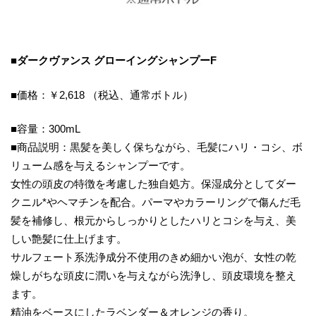
■ダークヴァンス グローイングシャンプーF
■価格：￥2,618 （税込、通常ボトル）
■容量：300mL
■商品説明：黒髪を美しく保ちながら、毛髪にハリ・コシ、ボ
リューム感を与えるシャンプーです。
女性の頭皮の特徴を考慮した独自処方。保湿成分としてダー
クニル*やヘマチンを配合。パーマやカラーリングで傷んだ毛
髪を補修し、根元からしっかりとしたハリとコシを与え、美
しい艶髪に仕上げます。
サルフェート系洗浄成分不使用のきめ細かい泡が、女性の乾
燥しがちな頭皮に潤いを与えながら洗浄し、頭皮環境を整え
ます。
精油をベースにしたラベンダー＆オレンジの香り。